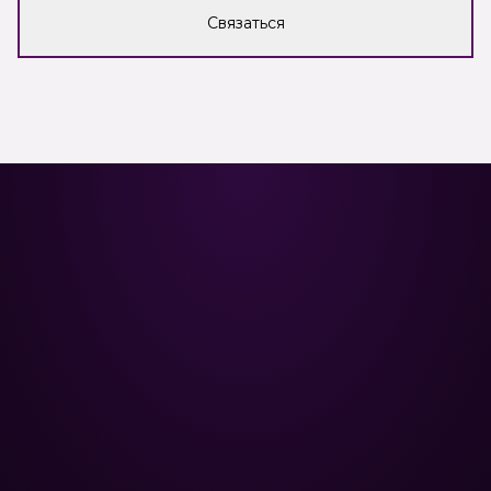
Связаться
Poolman – ваш надежный
партнёр в профессиональном
уходе за бассейном.