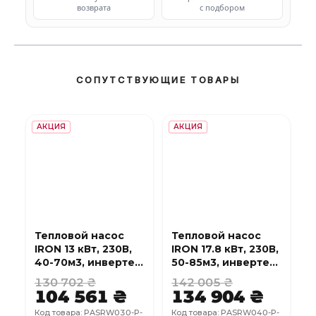
возврата
с подбором
СОПУТСТВУЮЩИЕ ТОВАРЫ
АКЦИЯ
АКЦИЯ
Тепловой насос
Тепловой насос
IRON 13 кВт, 230В,
IRON 17.8 кВт, 230В,
40-70м3, инвертер,
50-85м3, инвертер,
с охлаждением,
с охлаждением,
130 702 ₴
142 005 ₴
WI-FI
WI-FI
104 561 ₴
134 904 ₴
Код товара: PASRW030-P-
Код товара: PASRW040-P-