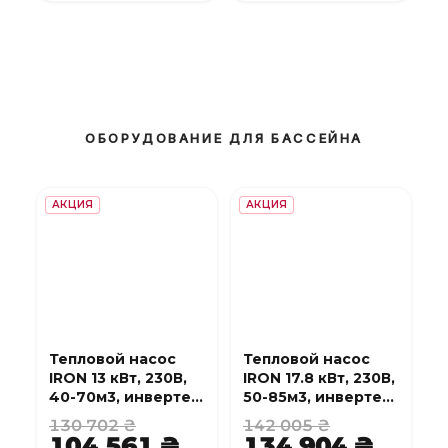
ОБОРУДОВАНИЕ ДЛЯ БАССЕЙНА
АКЦИЯ
АКЦИЯ
Тепловой насос
Тепловой насос
IRON 13 кВт, 230В,
IRON 17.8 кВт, 230В,
40-70м3, инвертер,
50-85м3, инвертер,
с охлаждением,
с охлаждением,
130 702 ₴
142 005 ₴
WI-FI
WI-FI
104 561 ₴
134 904 ₴