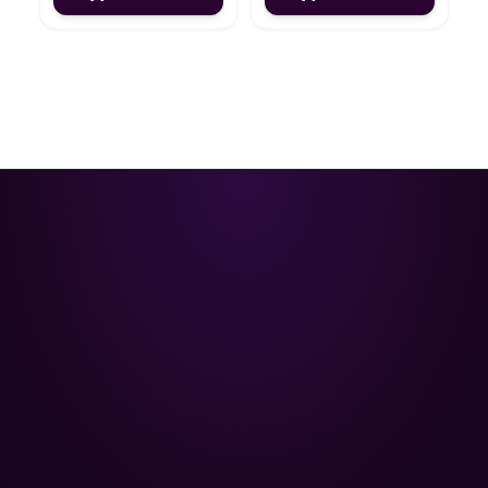
Poolman – ваш надежный
партнёр в профессиональном
уходе за бассейном.