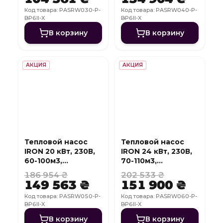
Код товара: PASRW030-P-
Код товара: PASRW040-P-
BP6II-X
BP6II-X
В корзину
В корзину
АКЦИЯ
АКЦИЯ
Тепловой насос
Тепловой насос
IRON 20 кВт, 230В,
IRON 24 кВт, 230В,
60-100м3,
70-110м3,
инвертер, с
инвертер, с
186 954 ₴
202 533 ₴
охлаждением, WI-
охлаждением, WI-
149 563 ₴
151 900 ₴
FI
FI
Код товара: PASRW050-P-
Код товара: PASRW060-P-
BP6II-X
BP6II-X
В корзину
В корзину