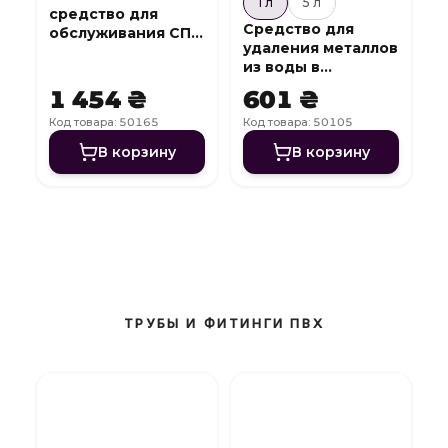
1 л
5 л
средство для
Средство для
обслуживания СПА
удаления металлов
7 в 1 SPA Complex
из воды в
бассейне Metall
1 454 ₴
601 ₴
Off
Код товара: 50165
Код товара: 50105
В корзину
В корзину
ТРУБЫ И ФИТИНГИ ПВХ