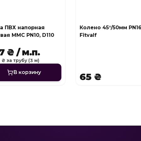
а ПВХ напорная
Колено 45°/50мм PN1
вая MMC PN10, D110
Fitvalf
 ₴ / м.п.
 ₴ за трубу (3 м)
В корзину
65 ₴