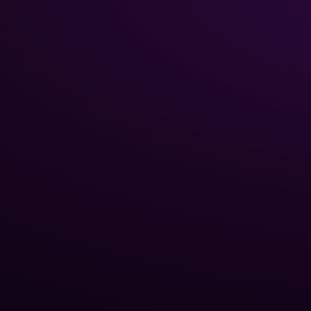
НАВИГА
Главная
Каталог
Poolman – ваш надежный
Химия 
партнёр в
Трубы 
профессиональном уходе
Стекля
за бассейном.
Роботы
бассе
Тепло
Оборуд
Блог P