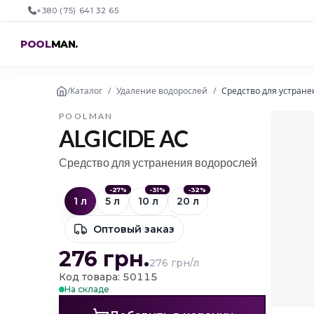
+380 (75) 641 32 65
POOL
MAN
.
/
Каталог
/
Удаление водорослей
/
Средство для устране
POOLMAN
ALGICIDE AC
Средство для устранения водорослей
-
27
%
-
31
%
-
32
%
1 л
5 л
10 л
20 л
Оптовый заказ
276
грн.
276 грн/л
Код товара: 50115
На складе