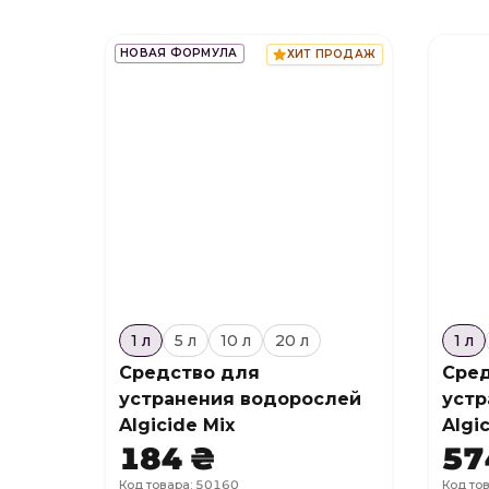
НОВАЯ ФОРМУЛА
ХИТ ПРОДАЖ
1 л
5 л
10 л
20 л
1 л
Средство для
Сред
устранения водорослей
устр
Algicide Mix
Algi
184 ₴
57
Код товара: 50160
Код то