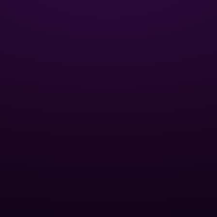
ЦИЯ
ОПТОВЫМ КЛИЕНТАМ
Базы отдыха
Спа-центры
для бассейна
Публичные бассейны
и фитинги
Отели
нный песок
Оптовые дилеры
 для
йна
ПОПУЛЯРНЫЕ КАТЕГОРИИ
вые насосы
ование
Контроль уровня pH
oolman
Удаление водорослей