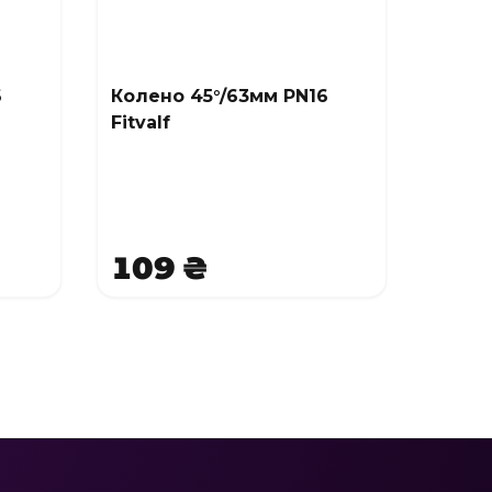
6
Колено 45°/63мм PN16
Fitvalf
109 ₴