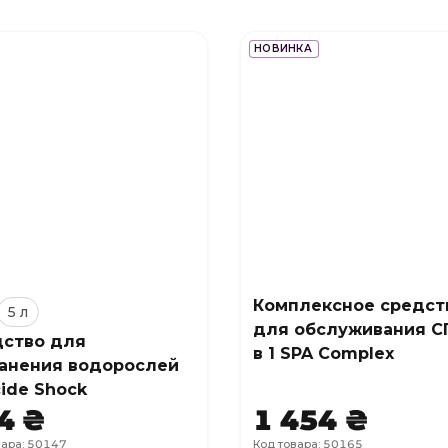
НОВИНКА
Комплексное средст
5 л
для обслуживания С
ство для
в 1 SPA Complex
анения водорослей
cide Shock
4 ₴
1 454 ₴
вара: 50147
Код товара: 50165