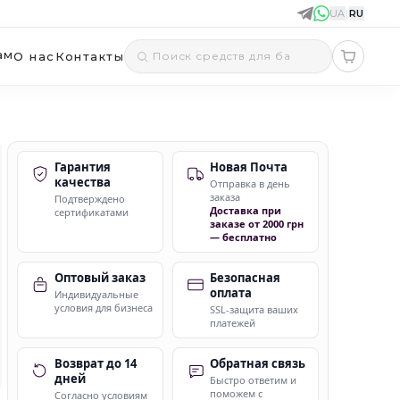
UA
|
RU
ам
О нас
Контакты
Гарантия
Новая Почта
качества
Отправка в день
заказа
Подтверждено
Доставка при
сертификатами
заказе от 2000 грн
— бесплатно
Оптовый заказ
Безопасная
оплата
Индивидуальные
условия для бизнеса
SSL-защита ваших
платежей
Возврат до 14
Обратная связь
дней
Быстро ответим и
поможем с
Согласно условиям