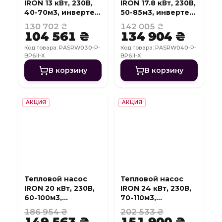
IRON 13 кВт, 230В,
IRON 17.8 кВт, 230В,
40-70м3, инвертер,
50-85м3, инвертер,
с охлаждением,
с охлаждением,
130 702 ₴
142 005 ₴
WI-FI
WI-FI
104 561 ₴
134 904 ₴
Код товара: PASRW030-P-
Код товара: PASRW040-P-
BP6II-X
BP6II-X
В корзину
В корзину
АКЦИЯ
АКЦИЯ
Тепловой насос
Тепловой насос
IRON 20 кВт, 230В,
IRON 24 кВт, 230В,
60-100м3,
70-110м3,
инвертер, с
инвертер, с
186 954 ₴
202 533 ₴
охлаждением, WI-
охлаждением, WI-
149 563 ₴
151 900 ₴