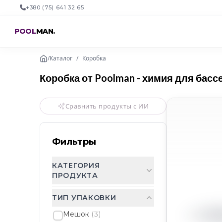
+380 (75) 641 32 65
POOL
MAN
.
/
Каталог
/
Коробка
Коробка от Poolman - химия для басс
Сравнить продукты с ИИ
Фильтры
КАТЕГОРИЯ
ПРОДУКТА
ТИП УПАКОВКИ
Мешок
(
3
)