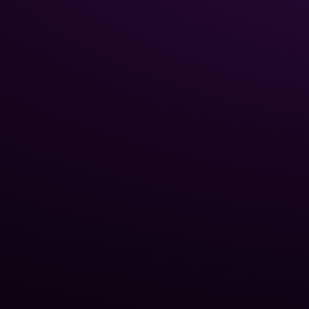
Главная
Каталог
Poolman – ваш надежный
Химия 
партнёр в
Трубы 
профессиональном уходе
Стекля
за бассейном.
Роботы
бассе
Тепло
Оборуд
Блог P
О нас
Контак