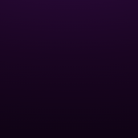
Базы отдыха
Спа-центры
для бассейна
Публичные бассейны
и фитинги
Отели
нный песок
Оптовые дилеры
 для
йна
ПОПУЛЯРНЫЕ КАТЕГОРИИ
вые насосы
ование
Контроль уровня pH
oolman
Удаление водорослей
Осветление воды
ты
Вспомогательные средства
Уход за СПА