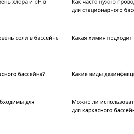
вень хлора и pH в
Как часто нужно пров
для стационарного бас
овень соли в бассейне
Какая химия подходит 
асного бассейна?
Какие виды дезинфекц
обходимы для
Можно ли использоват
для каркасного бассей