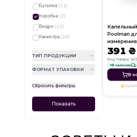
Бутылка
(
11
)
Коробка
(
2
)
Ведро
(
12
)
Капельный
Poolman д
Канистра
(
26
)
измерения
391 ₴
свободного
ТИП ПРОДУКЦИИ
Код товара: 50
В наличии
ФОРМАТ УПАКОВКИ
В к
Сбросить фильтры
Купить
Показать