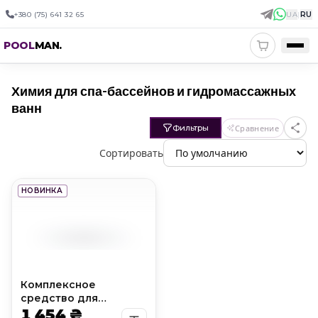
+380 (75) 641 32 65
UA
|
RU
POOL
MAN
.
Химия для спа-бассейнов и гидромассажных
ванн
Фильтры
Сравнение
Сортировать
НОВИНКА
Комплексное
средство для
обслуживания СПА 7 в
1 454 ₴