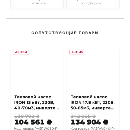
возврата
с подбором
СОПУТСТВУЮЩИЕ ТОВАРЫ
АКЦИЯ
АКЦИЯ
Тепловой насос
Тепловой насос
IRON 13 кВт, 230В,
IRON 17.8 кВт, 230В,
40-70м3, инвертер,
50-85м3, инвертер,
с охлаждением,
с охлаждением,
130 702 ₴
142 005 ₴
WI-FI
WI-FI
104 561 ₴
134 904 ₴
Код товара: PASRW030-P-
Код товара: PASRW040-P-