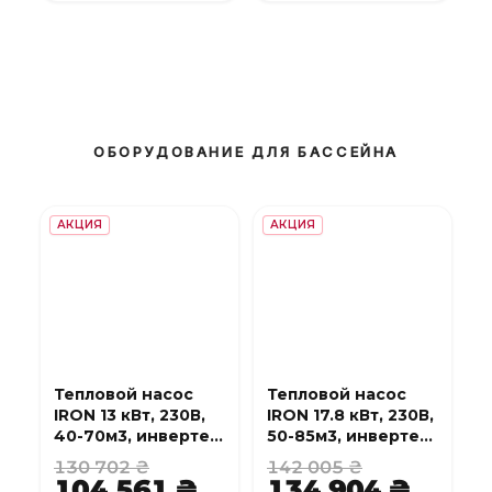
ОБОРУДОВАНИЕ ДЛЯ БАССЕЙНА
АКЦИЯ
АКЦИЯ
Тепловой насос
Тепловой насос
IRON 13 кВт, 230В,
IRON 17.8 кВт, 230В,
40-70м3, инвертер,
50-85м3, инвертер,
с охлаждением,
с охлаждением,
130 702 ₴
142 005 ₴
WI-FI
WI-FI
104 561 ₴
134 904 ₴