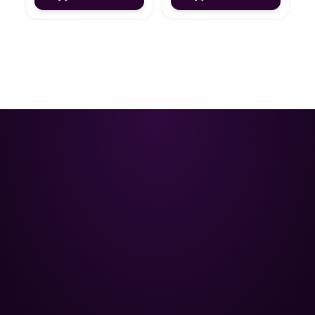
Poolman – ваш надежный
партнёр в профессиональном
уходе за бассейном.