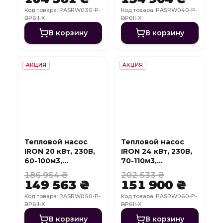
Код товара: PASRW030-P-
Код товара: PASRW040-P-
BP6II-X
BP6II-X
В корзину
В корзину
АКЦИЯ
АКЦИЯ
Тепловой насос
Тепловой насос
IRON 20 кВт, 230В,
IRON 24 кВт, 230В,
60-100м3,
70-110м3,
инвертер, с
инвертер, с
186 954 ₴
202 533 ₴
охлаждением, WI-
охлаждением, WI-
149 563 ₴
151 900 ₴
FI
FI
Код товара: PASRW050-P-
Код товара: PASRW060-P-
BP6II-X
BP6II-X
В корзину
В корзину