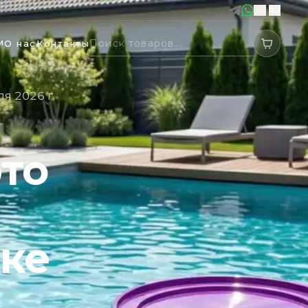
UA
|
RU
м
О нас
Контакты
ля 2026 г.
то
ске