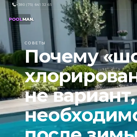
+380 (75) 641 32 65
POOL
MAN
.
СОВЕТЫ
Почему «ш
хлорирован
не вариант,
необходимо
после зим