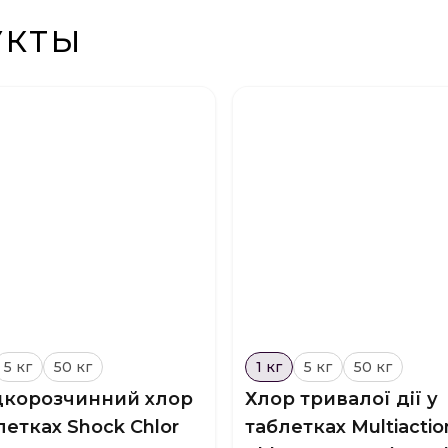
УКТЫ
5 кг
50 кг
1 кг
5 кг
50 кг
корозчинний хлор
Хлор тривалої дії у
летках Shock Chlor
таблетках Multiactio