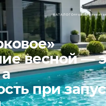
КАТАЛОГ
Оптовым клиента
1 апре
оковое»
ие весной — э
 а
сть при запу
ы