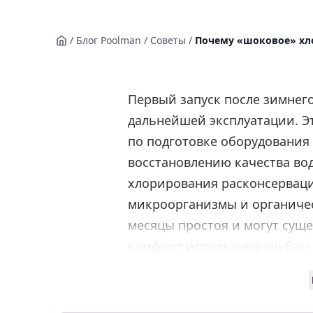
/
Блог Poolman
/
Советы
/
Почему «шоковое» хло
Первый запуск после зимнег
дальнейшей эксплуатации. Э
по подготовке оборудования 
восстановлению качества во
хлорирования расконсервация
микроорганизмы и органичес
месяцы простоя и могут суще
комфорт использования бассе