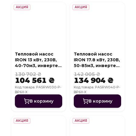
АКЦИЯ
АКЦИЯ
Тепловой насос
Тепловой насос
IRON 13 кВт, 230В,
IRON 17.8 кВт, 230В,
40-70м3, инвертер,
50-85м3, инвертер,
с охлаждением,
с охлаждением,
130 702 ₴
142 005 ₴
WI-FI
WI-FI
104 561 ₴
134 904 ₴
Код товара: PASRW030-P-
Код товара: PASRW040-P-
BP6II-X
BP6II-X
В корзину
В корзину
АКЦИЯ
АКЦИЯ