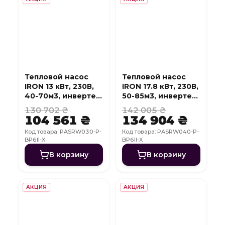
Тепловой насос
Тепловой насос
IRON 13 кВт, 230В,
IRON 17.8 кВт, 230В,
40-70м3, инвертер,
50-85м3, инвертер,
с охлаждением,
с охлаждением,
130 702 ₴
142 005 ₴
WI-FI
WI-FI
104 561 ₴
134 904 ₴
Код товара: PASRW030-P-
Код товара: PASRW040-P-
BP6II-X
BP6II-X
В корзину
В корзину
АКЦИЯ
АКЦИЯ