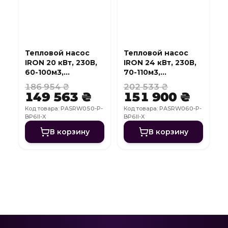
Тепловой насос
Тепловой насос
IRON 20 кВт, 230В,
IRON 24 кВт, 230В,
60-100м3,
70-110м3,
инвертер, с
инвертер, с
186 954 ₴
202 533 ₴
охлаждением, WI-
охлаждением, WI-
149 563 ₴
151 900 ₴
FI
FI
Код товара: PASRW050-P-
Код товара: PASRW060-P-
BP6II-X
BP6II-X
В корзину
В корзину