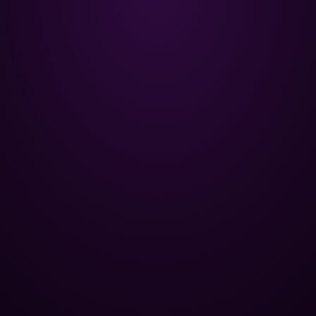
Poolman – ваш надежный
партнёр в профессиональном
уходе за бассейном.
+
НАВИГАЦИЯ
Главная
+
ОПТОВЫМ КЛИЕНТАМ
Каталог
Базы отдыха
+
ПОПУЛЯРНЫЕ КАТЕГОРИИ