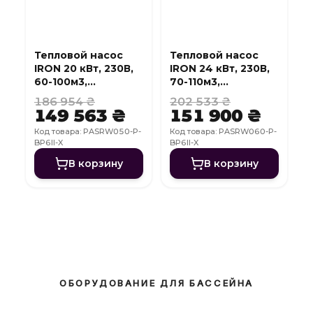
Тепловой насос
Тепловой насос
IRON 20 кВт, 230В,
IRON 24 кВт, 230В,
60-100м3,
70-110м3,
инвертер, с
инвертер, с
186 954 ₴
202 533 ₴
охлаждением, WI-
охлаждением, WI-
149 563 ₴
151 900 ₴
FI
FI
Код товара: PASRW050-P-
Код товара: PASRW060-P-
BP6II-X
BP6II-X
В корзину
В корзину
ОБОРУДОВАНИЕ ДЛЯ БАССЕЙНА