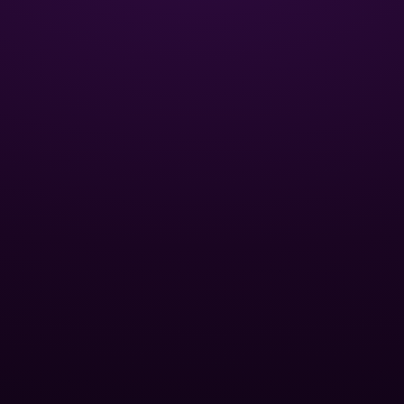
ЦИЯ
ОПТОВЫМ КЛИЕНТАМ
Базы отдыха
Спа-центры
для бассейна
Публичные бассейны
и фитинги
Отели
нный песок
Оптовые дилеры
 для
йна
ПОПУЛЯРНЫЕ КАТЕГОРИИ
вые насосы
ование
Контроль уровня pH
oolman
Удаление водорослей