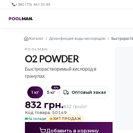
+380 (75) 641 32 65
POOL
MAN
.
/
Каталог
/
Дезинфекция воды кислородом
/
Быстрораств
POOLMAN
O2 POWDER
Быстрорастворимый кислород в
гранулах
-
5
%
1 кг
5 кг
Оптовый заказ
832
грн.
832 грн/кг
Код товара: 50149
На складе
ХИТ ПРОДАЖ
Добавить в корзину