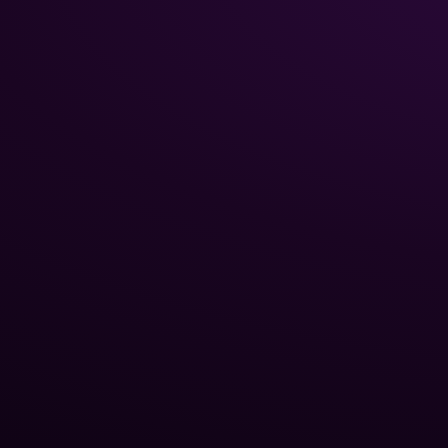
НАВИГА
Главная
Каталог
Poolman – ваш надежный
Химия 
партнёр в
Трубы 
профессиональном уходе
Стекля
за бассейном.
Роботы
бассе
Тепло
Оборуд
Блог P