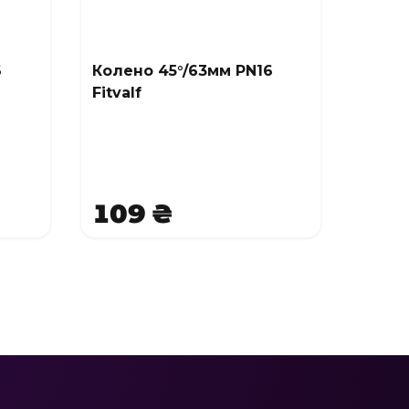
6
Колено 45°/63мм PN16
Fitvalf
109 ₴