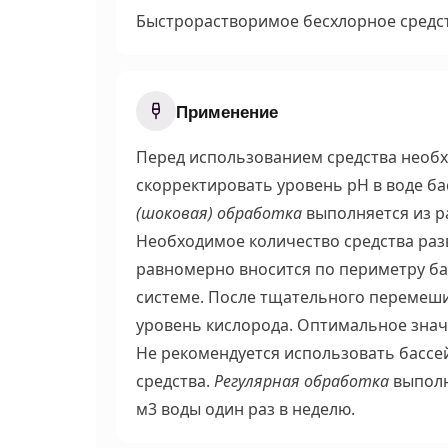
Быстрорастворимое бесхлорное средст
Применение
Перед использованием средства необ
скорректировать уровень pH в воде бас
(шоковая) обработка
выполняется из ра
Необходимое количество средства разв
равномерно вносится по периметру б
системе. После тщательного перемешив
уровень кислорода. Оптимальное значе
Не рекомендуется использовать бассе
средства.
Регулярная обработка
выполн
м
3
воды один раз в неделю.