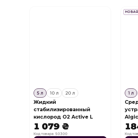
НОВАЯ
5 л
10 л
20 л
1 л
Жидкий
Сред
стабилизированный
устр
кислород O2 Active L
Algi
1 079 ₴
18
Код товара: 50300
Код то