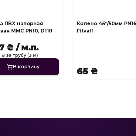
а ПВХ напорная
Колено 45°/50мм PN1
вая MMC PN10, D110
Fitvalf
 ₴ / м.п.
 ₴ за трубу (3 м)
В корзину
65 ₴