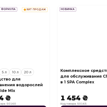
 ФОРМУЛА
НОВИНКА
ХИТ ПРОДАЖ
Комплексное средст
5 л
10 л
20 л
для обслуживания С
ство для
в 1 SPA Complex
анения водорослей
cide Mix
4 ₴
1 454 ₴
вара: 50160
Код товара: 50165