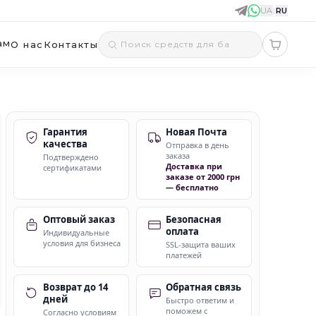
UA
|
RU
ам
О нас
Контакты
Гарантия
Новая Почта
качества
Отправка в день
заказа
Подтверждено
Доставка при
сертификатами
заказе от 2000 грн
— бесплатно
Оптовый заказ
Безопасная
оплата
Индивидуальные
условия для бизнеса
SSL-защита ваших
платежей
Возврат до 14
Обратная связь
дней
Быстро ответим и
поможем с
Согласно условиям