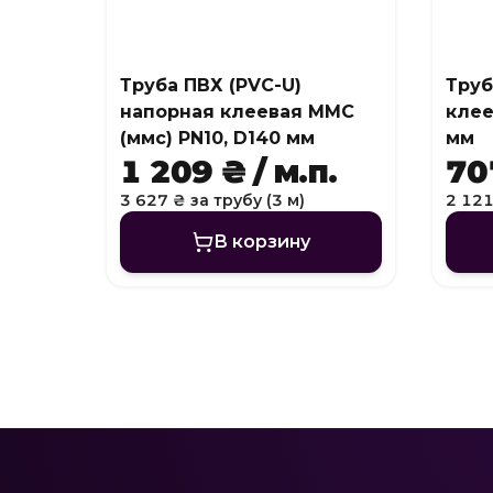
Труба ПВХ (PVC-U)
Труб
напорная клеевая MMC
клее
(ммс) PN10, D140 мм
мм
1 209 ₴ / м.п.
707
3 627 ₴ за трубу (3 м)
2 121
В корзину