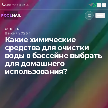
+380 (75) 641 32 65
UA
|
RU
POOL
MAN
.
СОВЕТЫ
8 июня 2026 г.
Какие химические
средства для очистки
воды в бассейне выбрать
для домашнего
использования?