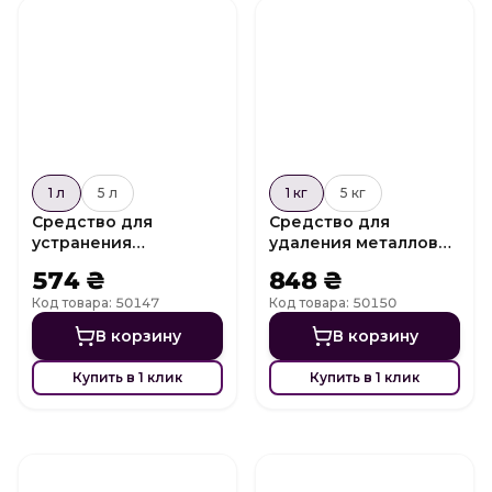
1 л
5 л
1 кг
5 кг
Средство для
Средство для
устранения
удаления металлов
водорослей Algicide
Metall Off Powder
574 ₴
848 ₴
Shock
Код товара: 50147
Код товара: 50150
В корзину
В корзину
Купить в 1 клик
Купить в 1 клик