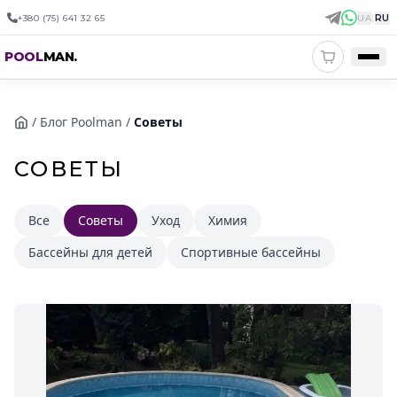
+380 (75) 641 32 65
UA
|
RU
POOL
MAN
.
/
Блог Poolman
/
Советы
СОВЕТЫ
Все
Советы
Уход
Химия
Бассейны для детей
Спортивные бассейны