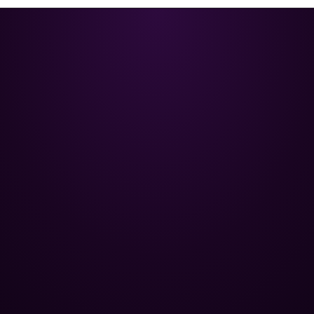
Poolman – ваш надежный
партнёр в профессиональном
уходе за бассейном.
+
НАВИГАЦИЯ
Главная
+
ОПТОВЫМ КЛИЕНТАМ