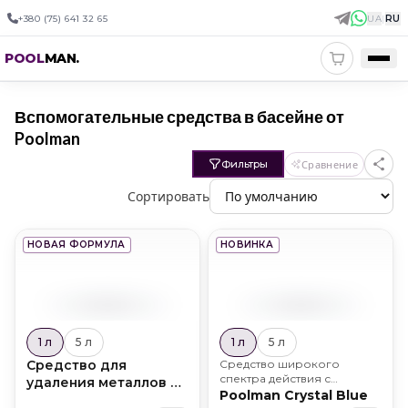
+380 (75) 641 32 65
UA
|
RU
POOL
MAN
.
Вспомогательные средства в басейне от
Poolman
Фильтры
Сравнение
Сортировать
НОВАЯ ФОРМУЛА
НОВИНКА
1 л
5 л
1 л
5 л
Средство для
Средство широкого
спектра действия с
удаления металлов из
обеззараживающим
Poolman Crystal Blue
воды в бассейне
эффектом