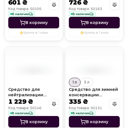
601 ₴
726 ₴
Metall Off
Код товара: 50105
Код товара: 50163
В наличии
В наличии
В корзину
В корзину
Купить в 1 клик
Купить в 1 клик
1 л
5 л
Средство для
Средство для зимней
нейтрализации
консервации
избыточного хлора
1 229 ₴
бассейна WinterCare
335 ₴
Chlorine Off
Код товара: 50146
Код товара: 50131
В наличии
В наличии
В корзину
В корзину