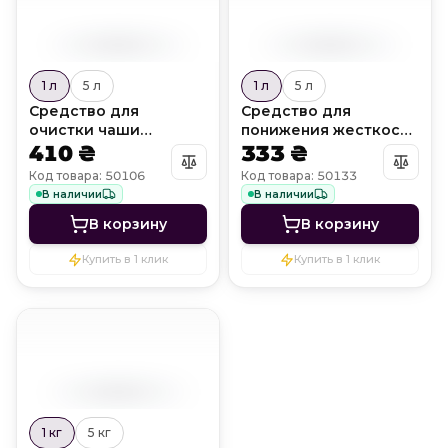
1 л
5 л
1 л
5 л
Средство для
Средство для
очистки чаши
понижения жесткости
бассейна Mineral Off
410 ₴
воды Calcium Off
333 ₴
Код товара: 50106
Код товара: 50133
В наличии
В наличии
В корзину
В корзину
Купить в 1 клик
Купить в 1 клик
1 кг
5 кг