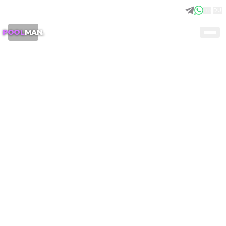
+380 (75) 641 32 65
UA
|
RU
POOL
MAN
.