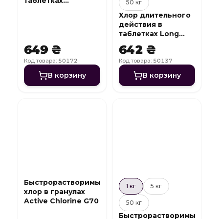
таблетках
50 кг
Multiaction Chlor
Хлор длительного
T84 3 в 1 (20 г)
действия в
таблетках Long
Chlor T90
649 ₴
642 ₴
Код товара: 50172
Код товара: 50137
В корзину
В корзину
Быстрорастворимый
1 кг
5 кг
хлор в гранулах
Active Chlorine G70
50 кг
Быстрорастворимый