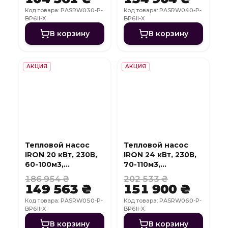
Код товара: PASRW030-P-
Код товара: PASRW040-P-
BP6II-X
BP6II-X
В корзину
В корзину
АКЦИЯ
АКЦИЯ
Тепловой насос
Тепловой насос
IRON 20 кВт, 230В,
IRON 24 кВт, 230В,
60-100м3,
70-110м3,
инвертер, с
инвертер, с
186 954 ₴
202 533 ₴
охлаждением, WI-
охлаждением, WI-
149 563 ₴
151 900 ₴
FI
FI
Код товара: PASRW050-P-
Код товара: PASRW060-P-
BP6II-X
BP6II-X
В корзину
В корзину