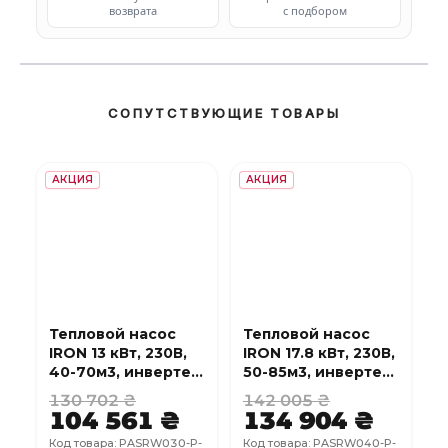
возврата
с подбором
СОПУТСТВУЮЩИЕ ТОВАРЫ
АКЦИЯ
АКЦИЯ
Тепловой насос
Тепловой насос
IRON 13 кВт, 230В,
IRON 17.8 кВт, 230В,
40-70м3, инвертер,
50-85м3, инвертер,
с охлаждением,
с охлаждением,
130 702 ₴
142 005 ₴
WI-FI
WI-FI
104 561 ₴
134 904 ₴
Код товара: PASRW030-P-
Код товара: PASRW040-P-