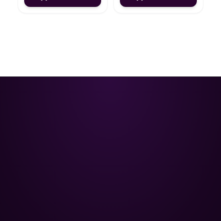
Poolman – ваш надежный
партнёр в профессиональном
уходе за бассейном.