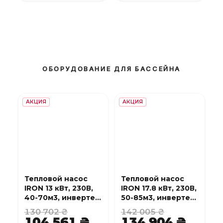
ОБОРУДОВАНИЕ ДЛЯ БАССЕЙНА
АКЦИЯ
АКЦИЯ
Тепловой насос
Тепловой насос
IRON 13 кВт, 230В,
IRON 17.8 кВт, 230В,
40-70м3, инвертер,
50-85м3, инвертер,
с охлаждением,
с охлаждением,
130 702 ₴
142 005 ₴
WI-FI
WI-FI
104 561 ₴
134 904 ₴