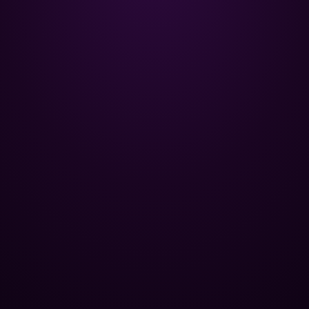
Poolman – ваш надежный
партнёр в профессиональном
уходе за бассейном.
+
НАВИГАЦИЯ
Главная
+
ОПТОВЫМ КЛИЕНТАМ
Каталог
Базы отдыха
+
ПОПУЛЯРНЫЕ КАТЕГОРИИ
Химия для бассейна
Спа-центры
Контроль уровня pH
+
ЮРИДИЧЕСКАЯ ИНФОРМАЦИЯ