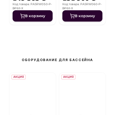
FI
FI
Код товара: PASRW050-P-
Код товара: PASRW060-P-
BP6II-X
BP6II-X
В корзину
В корзину
ОБОРУДОВАНИЕ ДЛЯ БАССЕЙНА
АКЦИЯ
АКЦИЯ