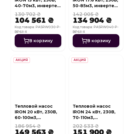
40-70м3, инвертер,
50-85м3, инвертер,
с охлаждением,
с охлаждением,
130 702 ₴
142 005 ₴
WI-FI
WI-FI
104 561 ₴
134 904 ₴
Код товара: PASRW030-P-
Код товара: PASRW040-P-
BP6II-X
BP6II-X
В корзину
В корзину
АКЦИЯ
АКЦИЯ
Тепловой насос
Тепловой насос
IRON 20 кВт, 230В,
IRON 24 кВт, 230В,
60-100м3,
70-110м3,
инвертер, с
инвертер, с
186 954 ₴
202 533 ₴
охлаждением, WI-
охлаждением, WI-
149 563 ₴
151 900 ₴