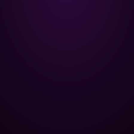
Poolman – ваш надежный
партнёр в профессиональном
уходе за бассейном.
+
НАВИГАЦИЯ
Главная
+
ОПТОВЫМ КЛИЕНТАМ
Каталог
Базы отдыха
+
ПОПУЛЯРНЫЕ КАТЕГОРИИ
Химия для бассейна
Спа-центры