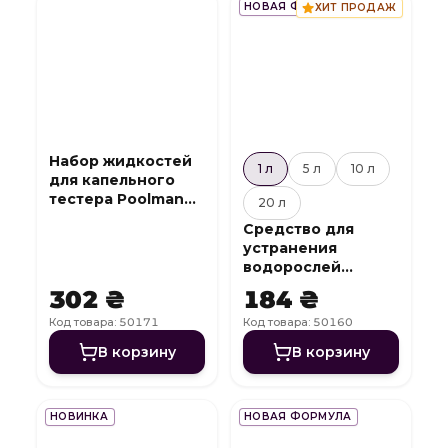
НОВАЯ ФОРМУЛА
ХИТ ПРОДАЖ
Набор жидкостей
1 л
5 л
10 л
для капельного
тестера Poolman
20 л
Cl/Br и pH
Средство для
устранения
водорослей
Algicide Mix
302 ₴
184 ₴
Код товара: 50171
Код товара: 50160
В корзину
В корзину
НОВИНКА
НОВАЯ ФОРМУЛА