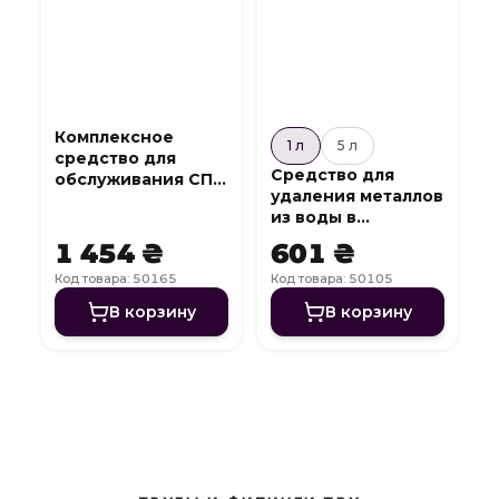
Комплексное
1 л
5 л
средство для
Средство для
обслуживания СПА
удаления металлов
7 в 1 SPA Complex
из воды в
бассейне Metall
1 454 ₴
601 ₴
Off
Код товара: 50165
Код товара: 50105
В корзину
В корзину