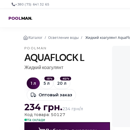
+380 (75) 641 32 65
POOL
MAN
.
/
Каталог
/
Осветление воды
/
Жидкий коагулянт AquaFlo
POOLMAN
AQUAFLOCK L
Жидкий коагулянт
-
51
%
-
62
%
1 л
5 л
20 л
Оптовый заказ
234
грн.
234 грн/л
Код товара: 50127
На складе