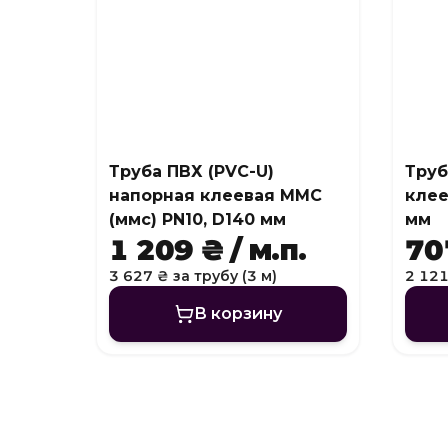
Труба ПВХ (PVC-U)
Труб
напорная клеевая MMC
клее
(ммс) PN10, D140 мм
мм
1 209 ₴ / м.п.
707
3 627 ₴ за трубу (3 м)
2 121
В корзину