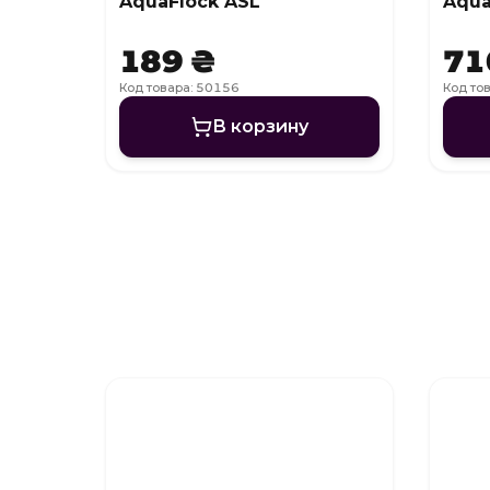
AquaFlock ASL
Aqua
189 ₴
71
Код товара: 50156
Код то
В корзину