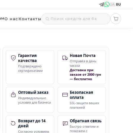
UA
|
RU
ам
О нас
Контакты
Гарантия
Новая Почта
качества
Отправка в день
заказа
Подтверждено
Доставка при
сертификатами
заказе от 2000 грн
— бесплатно
Оптовый заказ
Безопасная
оплата
Индивидуальные
условия для бизнеса
SSL-защита ваших
платежей
Возврат до 14
Обратная связь
дней
Быстро ответим и
поможем с
Согласно условиям