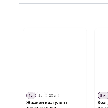
1 л
5 л
20 л
5 кг
Жидкий коагулянт
Коаг