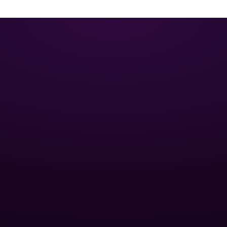
ЦИЯ
ОПТОВЫМ КЛИЕНТАМ
Базы отдыха
Спа-центры
для бассейна
Публичные бассейны
и фитинги
Отели
нный песок
Оптовые дилеры
 для
йна
ПОПУЛЯРНЫЕ КАТЕГОРИИ
вые насосы