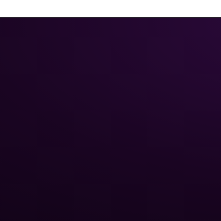
НАВИГА
Главная
Каталог
Poolman – ваш надежный
Химия 
партнёр в
Трубы 
профессиональном уходе
Стекля
за бассейном.
Роботы
бассе
Тепло