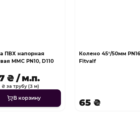
а ПВХ напорная
Колено 45°/50мм PN1
вая MMC PN10, D110
Fitvalf
 ₴ / м.п.
 ₴ за трубу (3 м)
В корзину
65 ₴