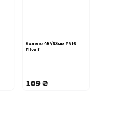
6
Колено 45°/63мм PN16
Fitvalf
109 ₴