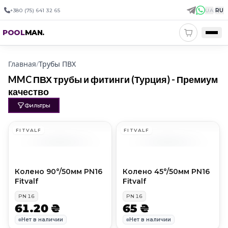
+380 (75) 641 32 65
UA
|
RU
POOL
MAN
.
Главная
/
Трубы ПВХ
MMC ПВХ трубы и фитинги (Турция) - Премиум
качество
Фильтры
FITVALF
FITVALF
Колено 90°/50мм PN16
Колено 45°/50мм PN16
Fitvalf
Fitvalf
PN
16
PN
16
61.20 ₴
65 ₴
Нет в наличии
Нет в наличии