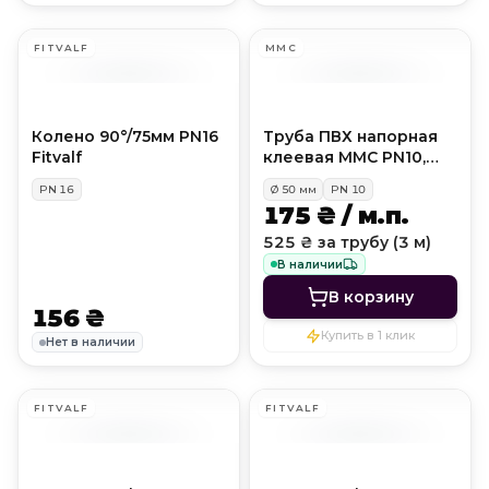
FITVALF
MMC
Колено 90°/75мм PN16
Труба ПВХ напорная
Fitvalf
клеевая MMC PN10,
D50 мм
PN
16
Ø
50
мм
PN
10
175 ₴ / м.п.
525 ₴ за трубу (3 м)
В наличии
В корзину
156 ₴
Купить в 1 клик
Нет в наличии
FITVALF
FITVALF