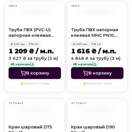
MMC
MMC
Труба ПВХ (PVC-U)
Труба ПВХ напорная
напорная клеевая
клеевая MMC PN10,
MMC (ммс) PN10, D140
D160 мм
Ø
140
мм
PN
10
Ø
160
мм
PN
10
мм
1 209 ₴ / м.п.
1 616 ₴ / м.п.
3 627 ₴ за трубу (3 м)
4 848 ₴ за трубу (3 м)
В наличии
В наличии
В корзину
В корзину
Купить в 1 клик
Купить в 1 клик
FITVALF
FITVALF
Кран шаровый D75
Кран шаровый D90