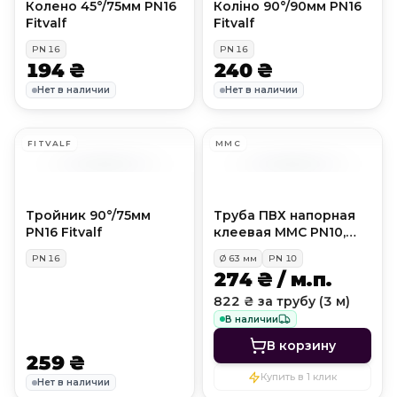
Колено 45°/75мм PN16
Коліно 90°/90мм PN16
Fitvalf
Fitvalf
PN
16
PN
16
194 ₴
240 ₴
Нет в наличии
Нет в наличии
FITVALF
MMC
Тройник 90°/75мм
Труба ПВХ напорная
PN16 Fitvalf
клеевая MMC PN10,
D63 мм
PN
16
Ø
63
мм
PN
10
274 ₴ / м.п.
822 ₴ за трубу (3 м)
В наличии
В корзину
259 ₴
Купить в 1 клик
Нет в наличии