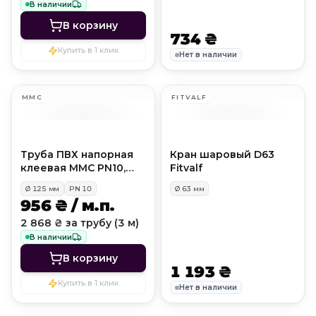
В наличии
В корзину
734 ₴
Купить в 1 клик
Нет в наличии
MMC
FITVALF
Труба ПВХ напорная
Кран шаровый D63
клеевая MMC PN10,
Fitvalf
D125 мм
Ø
125
мм
PN
10
Ø
63
мм
956 ₴ / м.п.
2 868 ₴ за трубу (3 м)
В наличии
В корзину
1 193 ₴
Купить в 1 клик
Нет в наличии