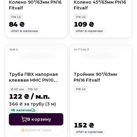
Колено 90°/63мм PN16
Колено 45°/63мм PN16
Fitvalf
Fitvalf
PN
16
PN
16
84 ₴
109 ₴
Нет в наличии
Нет в наличии
MMC
FITVALF
Труба ПВХ напорная
Тройник 90°/63мм
клеевая MMC PN10,
PN16 Fitvalf
D40 мм
Ø
40
мм
PN
10
PN
16
122 ₴ / м.п.
366 ₴ за трубу (3 м)
В наличии
В корзину
152 ₴
Купить в 1 клик
Нет в наличии