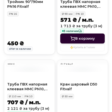
Тройник 90°/90мм
Труба ПВХ напорная
PN16 Fitvalf
клеевая MMC PN10,
D90 мм
PN
16
Ø
90
мм
PN
10
571 ₴ / м.п.
1 713 ₴ за трубу (3 м)
В наличии
В корзину
450 ₴
Купить в 1 клик
Нет в наличии
MMC
FITVALF
Труба ПВХ напорная
Кран шаровый D50
клеевая MMC PN10,
Fitvalf
D110 мм
Ø
110
мм
PN
10
Ø
50
мм
707 ₴ / м.п.
2 121 ₴ за трубу (3 м)