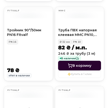
FITVALF
MMC
Тройник 90°/50мм
Труба ПВХ напорная
PN16 Fitvalf
клеевая MMC PN10,
D32 мм
PN
16
Ø
32
мм
PN
10
82 ₴ / м.п.
246 ₴ за трубу (3 м)
В наличии
В корзину
78 ₴
Купить в 1 клик
Нет в наличии
FITVALF
FITVALF