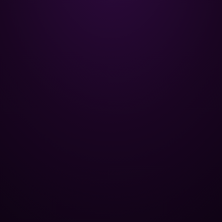
Poolman – ваш надежный
партнёр в профессиональном
уходе за бассейном.
+
НАВИГАЦИЯ
Главная
+
ОПТОВЫМ КЛИЕНТАМ
Каталог
Базы отдыха
+
ПОПУЛЯРНЫЕ КАТЕГОРИИ
Химия для бассейна
Спа-центры
Контроль уровня pH
+
ЮРИДИЧЕСКАЯ ИНФОРМАЦИЯ
Трубы и фитинги