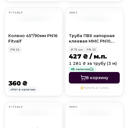
FITVALF
MMC
Колено 45°/90мм PN16
Труба ПВХ напорная
Fitvalf
клеевая MMC PN10,
D75 мм
PN
16
Ø
75
мм
PN
10
427 ₴ / м.п.
1 281 ₴ за трубу (3 м)
В наличии
В корзину
360 ₴
Купить в 1 клик
Нет в наличии
FITVALF
MMC