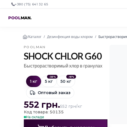
+380 (75) 641 32 65
POOL
MAN
.
/
Каталог
/
Дезинфекция воды хлором
/
Быстрорастворим
POOLMAN
SHOCK CHLOR G60
Быстрорастворимый хлор в гранулах
-
35
%
-
41
%
1 кг
5 кг
50 кг
Оптовый заказ
552
грн.
552 грн/кг
Код товара: 50135
На складе