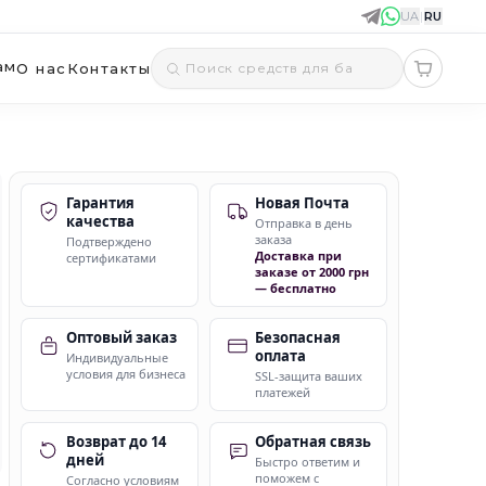
UA
|
RU
ам
О нас
Контакты
Гарантия
Новая Почта
качества
Отправка в день
заказа
Подтверждено
Доставка при
сертификатами
заказе от 2000 грн
— бесплатно
Оптовый заказ
Безопасная
оплата
Индивидуальные
условия для бизнеса
SSL-защита ваших
платежей
Возврат до 14
Обратная связь
дней
Быстро ответим и
поможем с
Согласно условиям