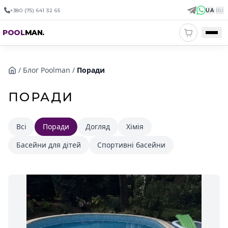
+380 (75) 641 32 65
UA
|
RU
POOL
MAN
.
/
Блог Poolman
/
Поради
ПОРАДИ
Всі
Поради
Догляд
Хімія
Басейни для дітей
Спортивні басейни