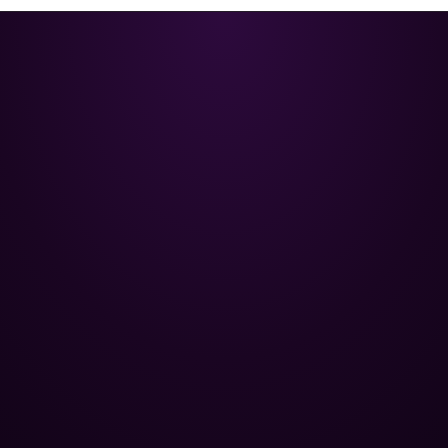
Poolman – ваш надійний партнер
у професійному догляді за
басейном.
+
НАВІГАЦІЯ
Головна
+
ОПТОВИМ КЛІЄНТАМ