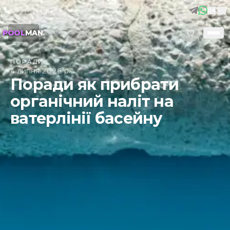
+380 (75) 641 32 65
UA
|
RU
POOL
MAN
.
ПОРАДИ
4 липня 2026 р.
Поради як прибрати
органічний наліт на
ватерлінії басейну