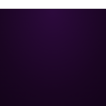
Poolman – ваш надійний партнер
у професійному догляді за
басейном.
+
НАВІГАЦІЯ
Головна
+
ОПТОВИМ КЛІЄНТАМ