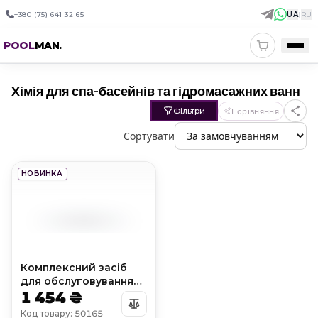
+380 (75) 641 32 65
UA
|
RU
POOL
MAN
.
Хімія для спа-басейнів та гідромасажних ванн
Фільтри
Порівняння
Сортувати
НОВИНКА
Комплексний засіб
для обслуговування
СПА 7 в 1 SPA Complex
1 454 ₴
Код товару: 50165