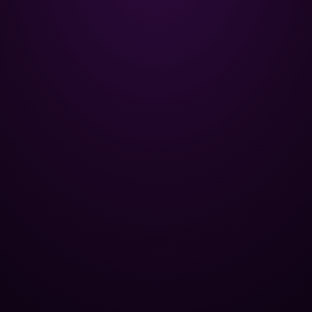
Poolman – ваш надійний партнер
у професійному догляді за
басейном.
+
НАВІГАЦІЯ
Головна
+
ОПТОВИМ КЛІЄНТАМ
Каталог
Бази відпочинку
+
ПОПУЛЯРНІ КАТЕГОРІЇ
Хімія для басейну
Спа-центри
Контроль рівня pH
+
ЮРИДИЧНА ІНФОРМАЦІЯ
Труби та фітинги