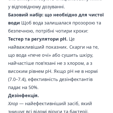
у відповідному дозуванні.
Базовий набір: що необхідно для чистої
води
Щоб вода залишалася прозорою та
безпечною, потрібні чотири кроки:
Тестер та регулятори pH.
Це
найважливіший показник. Скарги на те,
що вода «пече очі» або сушить шкіру,
найчастіше пов'язані не з хлором, а з
високим рівнем pH. Якщо pH не в нормі
(7.0–7.4), ефективність дезінфектантів
падає на 50%.
Дезінфекція.
Хлор
— найефективніший засіб, який
знищує всі відомі віруси та бактерії.