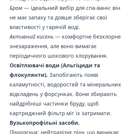
Бром
— ідеальний вибір для спа-ванн: він
не має запаху та довше зберігає свої
властивості у гарячій воді.
Активний кисень
— комфортне безхлорне
знезараження, але воно вимагає
періодичного шокового хлорування.
Освітлювачі води (Альгіциди та
флокулянти).
Запобігають появі
каламутності, водоростей та мінеральних
відкладень у форсунках. Вони збирають
найдрібніші частинки бруду, щоб
картриджний фільтр міг їх затримати.
Вузькопрофільні засоби.
Піногасник:
нейтралізує піну, що виникає