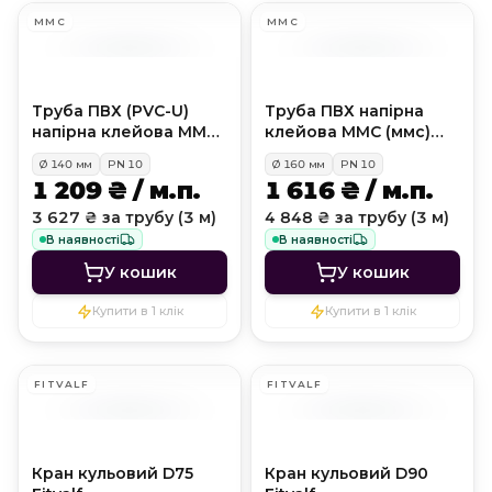
MMC
MMC
Труба ПВХ (PVC-U)
Труба ПВХ напірна
напірна клейова MMC
клейова MMC (ммс)
(ммс) PN10, D140 мм
PN10, D160 мм
Ø
140
мм
PN
10
Ø
160
мм
PN
10
1 209 ₴ / м.п.
1 616 ₴ / м.п.
3 627 ₴ за трубу (3 м)
4 848 ₴ за трубу (3 м)
В наявності
В наявності
У кошик
У кошик
Купити в 1 клік
Купити в 1 клік
FITVALF
FITVALF
Кран кульовий D75
Кран кульовий D90