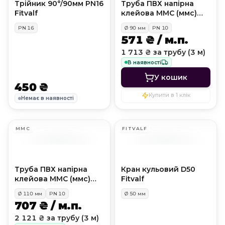
Трійник 90°/90мм PN16
Труба ПВХ напірна
Fitvalf
клейова MMC (ммс)
PN10, D90 мм
PN
16
Ø
90
мм
PN
10
571 ₴ / м.п.
1 713 ₴ за трубу (3 м)
В наявності
У кошик
450 ₴
Купити в 1 клік
Немає в наявності
MMC
FITVALF
Труба ПВХ напірна
Кран кульовий D50
клейова MMC (ммс)
Fitvalf
PN10, D110 мм
Ø
110
мм
PN
10
Ø
50
мм
707 ₴ / м.п.
2 121 ₴ за трубу (3 м)