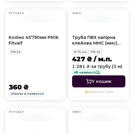
FITVALF
MMC
Коліно 45°/90мм PN16
Труба ПВХ напірна
Fitvalf
клейова MMC (ммс)
PN10, D75 мм
PN
16
Ø
75
мм
PN
10
427 ₴ / м.п.
1 281 ₴ за трубу (3 м)
В наявності
У кошик
360 ₴
Купити в 1 клік
Немає в наявності
FITVALF
MMC