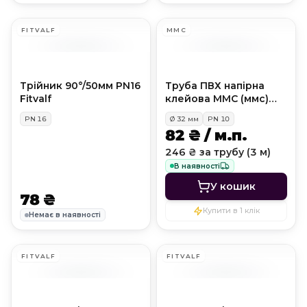
FITVALF
MMC
Трійник 90°/50мм PN16
Труба ПВХ напірна
Fitvalf
клейова MMC (ммс)
PN10, D32 мм
PN
16
Ø
32
мм
PN
10
82 ₴ / м.п.
246 ₴ за трубу (3 м)
В наявності
У кошик
78 ₴
Купити в 1 клік
Немає в наявності
FITVALF
FITVALF