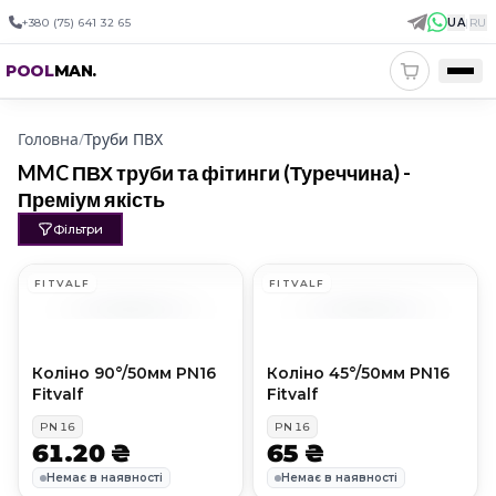
+380 (75) 641 32 65
UA
|
RU
POOL
MAN
.
Головна
/
Труби ПВХ
MMC ПВХ труби та фітинги (Туреччина) -
Преміум якість
Фільтри
FITVALF
FITVALF
Коліно 90°/50мм PN16
Коліно 45°/50мм PN16
Fitvalf
Fitvalf
PN
16
PN
16
61.20 ₴
65 ₴
Немає в наявності
Немає в наявності