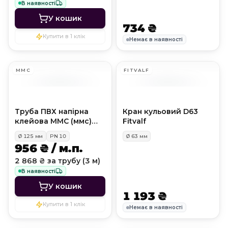
В наявності
У кошик
734 ₴
Купити в 1 клік
Немає в наявності
MMC
FITVALF
Труба ПВХ напірна
Кран кульовий D63
клейова MMC (ммс)
Fitvalf
PN10, D125 мм
Ø
125
мм
PN
10
Ø
63
мм
956 ₴ / м.п.
2 868 ₴ за трубу (3 м)
В наявності
У кошик
1 193 ₴
Купити в 1 клік
Немає в наявності