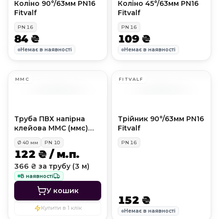
Коліно 90°/63мм PN16
Коліно 45°/63мм PN16
Fitvalf
Fitvalf
PN
16
PN
16
84 ₴
109 ₴
Немає в наявності
Немає в наявності
MMC
FITVALF
Труба ПВХ напірна
Трійник 90°/63мм PN16
клейова MMC (ммс)
Fitvalf
PN10, D40 мм
Ø
40
мм
PN
10
PN
16
122 ₴ / м.п.
366 ₴ за трубу (3 м)
В наявності
У кошик
152 ₴
Купити в 1 клік
Немає в наявності