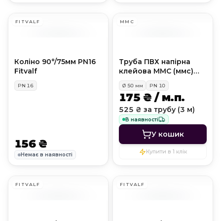
FITVALF
MMC
Коліно 90°/75мм PN16
Труба ПВХ напірна
Fitvalf
клейова MMC (ммс)
PN10, D50 мм
PN
16
Ø
50
мм
PN
10
175 ₴ / м.п.
525 ₴ за трубу (3 м)
В наявності
У кошик
156 ₴
Купити в 1 клік
Немає в наявності
FITVALF
FITVALF