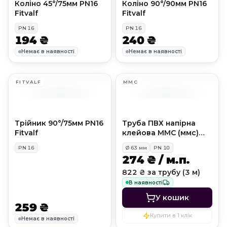
Коліно 45°/75мм PN16
Коліно 90°/90мм PN16
Fitvalf
Fitvalf
PN
16
PN
16
194 ₴
240 ₴
Немає в наявності
Немає в наявності
FITVALF
MMC
Трійник 90°/75мм PN16
Труба ПВХ напірна
Fitvalf
клейова MMC (ммс)
PN10, D63 мм
PN
16
Ø
63
мм
PN
10
274 ₴ / м.п.
822 ₴ за трубу (3 м)
В наявності
У кошик
259 ₴
Купити в 1 клік
Немає в наявності