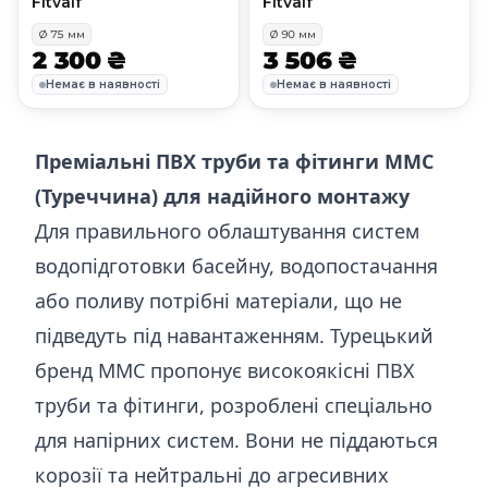
Fitvalf
Fitvalf
Ø
75
мм
Ø
90
мм
2 300 ₴
3 506 ₴
Немає в наявності
Немає в наявності
Преміальні ПВХ труби та фітинги MMC
(Туреччина) для надійного монтажу
Для правильного облаштування систем
водопідготовки басейну, водопостачання
або поливу потрібні матеріали, що не
підведуть під навантаженням. Турецький
бренд MMC пропонує високоякісні ПВХ
труби та фітинги, розроблені спеціально
для напірних систем. Вони не піддаються
корозії та нейтральні до агресивних