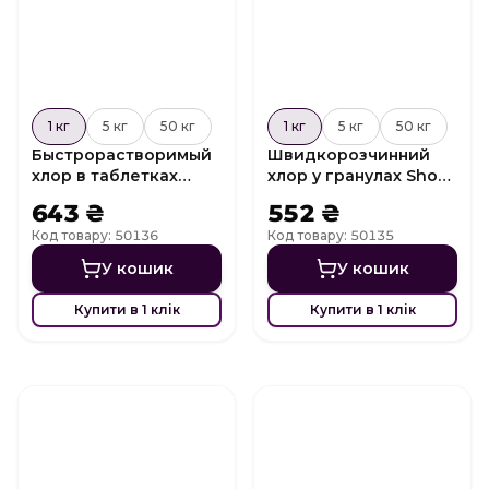
1 кг
5 кг
50 кг
1 кг
5 кг
50 кг
Быстрорастворимый
Швидкорозчинний
хлор в таблетках
хлор у гранулах Shock
Shock Chlor T60
Chlor G60
643 ₴
552 ₴
Код товару: 50136
Код товару: 50135
У кошик
У кошик
Купити в 1 клік
Купити в 1 клік