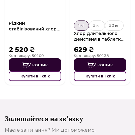
Рідкий
1 кг
5 кг
50 кг
стабілізований хлор
Хлор длительного
Active Chlorine L
действия в таблетках
Multiaction Chlor T84
2 520 ₴
629 ₴
3 в 1 (200 г)
Код товару: 50100
Код товару: 50138
У кошик
У кошик
Купити в 1 клік
Купити в 1 клік
Залишайтеся на зв'язку
Маєте запитання? Ми допоможемо.