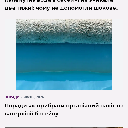
Каламутна вода в басейні не зникала
два тижні: чому не допомогли шокове
хлорування, коагулянт і фільтрація?
Реальний кейс Poolman
ПОРАДИ
•
Липень, 2026
Поради як прибрати органічний наліт на
ватерлінії басейну