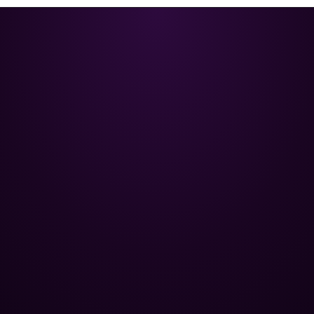
Poolman – ваш надійний партнер
у професійному догляді за
басейном.
+
НАВІГАЦІЯ
Головна
+
ОПТОВИМ КЛІЄНТАМ