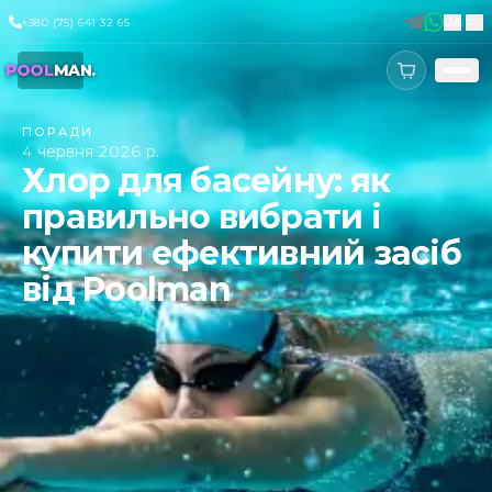
+380 (75) 641 32 65
UA
|
RU
POOL
MAN
.
ПОРАДИ
4 червня 2026 р.
Хлор для басейну: як
правильно вибрати і
купити ефективний засіб
від Poolman