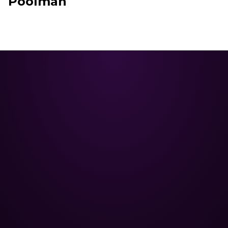
Poolman
Poolman – ваш надійний партнер
у професійному догляді за
басейном.
+
НАВІГАЦІЯ