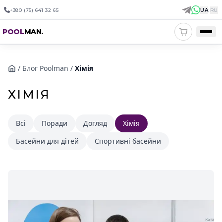
+380 (75) 641 32 65
UA
|
RU
POOL
MAN
.
/
Блог Poolman
/
Хімія
ХІМІЯ
Всі
Поради
Догляд
Хімія
Басейни для дітей
Спортивні басейни