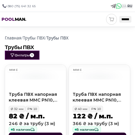
+380 (75) 641 32 65
UA
|
RU
POOL
MAN
.
Главная
/
Трубы ПВХ
/
Трубы ПВХ
Трубы ПВХ
Фильтры
1
MMC
MMC
Труба ПВХ напорная
Труба ПВХ напорная
клеевая MMC PN10,
клеевая MMC PN10,
D32 мм
D40 мм
Ø
32
мм
PN
10
Ø
40
мм
PN
10
82 ₴ / м.п.
122 ₴ / м.п.
246 ₴ за трубу (3 м)
366 ₴ за трубу (3 м)
В наличии
В наличии