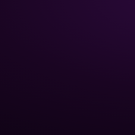
НАВИГА
Главная
Каталог
Poolman – ваш надежный
Химия 
партнёр в
Трубы 
профессиональном уходе
Стекля
за бассейном.
Роботы
бассе
Тепло
Оборуд