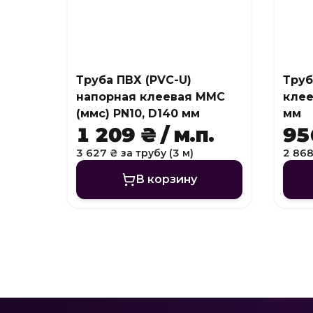
Труба ПВХ (PVC-U)
Труб
напорная клеевая MMC
клее
(ммс) PN10, D140 мм
мм
1 209 ₴ / м.п.
956
3 627 ₴ за трубу (3 м)
2 868
В корзину