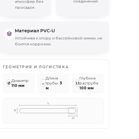
соединений.
атмосфер без
просадок.
Материал PVC-U
Устойчива к хлору и бассейновой химии, не
боится коррозии.
ГЕОМЕТРИЯ И ЛОГИСТИКА
Длина
Глубина
Диаметр
:
трубы
:
3
раструба
:
Ø
↔
L1
110 мм
м
100 мм
L
D
L1