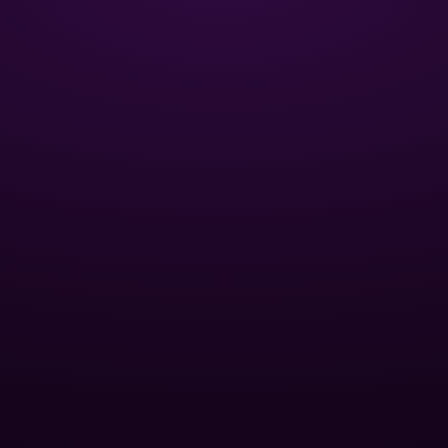
ЦИЯ
ОПТОВЫМ КЛИЕНТАМ
Базы отдыха
Спа-центры
для бассейна
Публичные бассейны
и фитинги
Отели
нный песок
Оптовые дилеры
 для
йна
ПОПУЛЯРНЫЕ КАТЕГОРИИ
вые насосы
ование
Контроль уровня pH