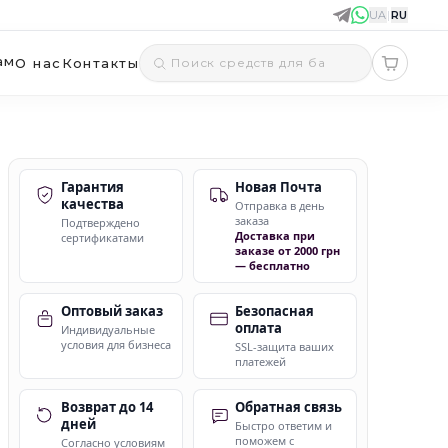
UA
|
RU
ам
О нас
Контакты
Гарантия
Новая Почта
качества
Отправка в день
заказа
Подтверждено
Доставка при
сертификатами
заказе от 2000 грн
— бесплатно
Оптовый заказ
Безопасная
оплата
Индивидуальные
условия для бизнеса
SSL-защита ваших
платежей
Возврат до 14
Обратная связь
дней
Быстро ответим и
поможем с
Согласно условиям