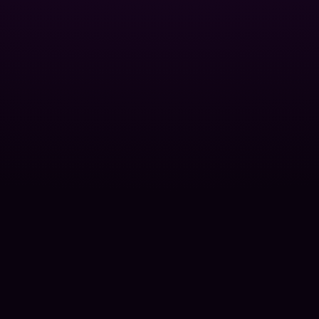
oolman
Удаление водорослей
Осветление воды
ты
Вспомогательные средства
Уход за СПА