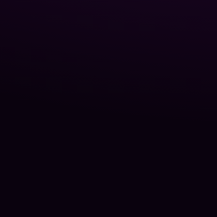
Блог P
О нас
Контак
©
2026
Poolman -
официальный сайт
.
Poolman - официальный сайт украинского
производителя химии для бассейнов