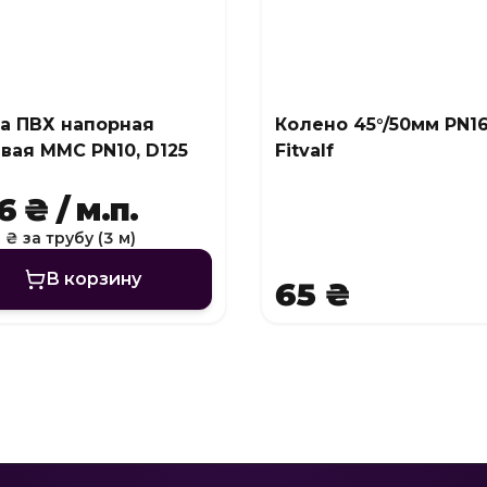
а ПВХ напорная
Колено 45°/50мм PN1
вая MMC PN10, D125
Fitvalf
 ₴ / м.п.
 ₴ за трубу (3 м)
В корзину
65 ₴