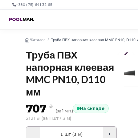
+380 (75) 641 32 65
POOL
MAN
.
/
Каталог
/
Труба ПВХ напорная клеевая MMC PN10, D110 
Труба ПВХ
напорная клеевая
MMC PN10, D110
мм
707
₴
На складе
(
за 1 м.п.
)
2121
₴ (
за 1 шт / 3 м
)
−
+
1
шт (3 м)