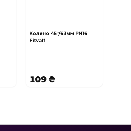
6
Колено 45°/63мм PN16
Fitvalf
109 ₴