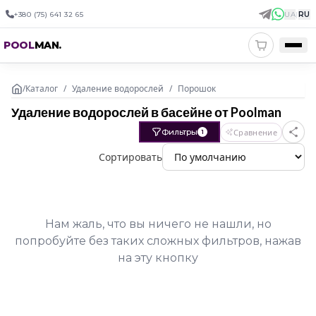
+380 (75) 641 32 65
UA
|
RU
POOL
MAN
.
/
Каталог
/
Удаление водорослей
/
Порошок
Удаление водорослей в басейне от Poolman
Фильтры
Сравнение
1
Сортировать
Нам жаль, что вы ничего не нашли, но
попробуйте без таких сложных фильтров, нажав
на эту кнопку