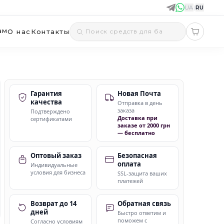
UA
|
RU
ам
О нас
Контакты
Гарантия
Новая Почта
качества
Отправка в день
заказа
Подтверждено
Доставка при
сертификатами
заказе от 2000 грн
— бесплатно
Оптовый заказ
Безопасная
оплата
Индивидуальные
условия для бизнеса
SSL-защита ваших
платежей
Возврат до 14
Обратная связь
дней
Быстро ответим и
поможем с
Согласно условиям