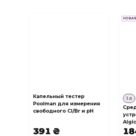
НОВАЯ
Капельный тестер
1 л
Poolman для измерения
Сред
свободного Cl/Br и pH
устр
Algi
391 ₴
18