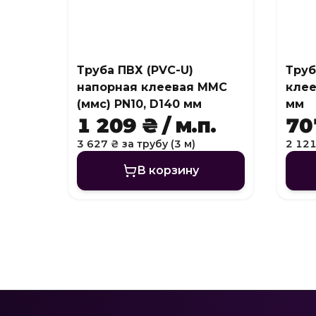
Труба ПВХ (PVC-U)
Труб
напорная клеевая MMC
клее
(ммс) PN10, D140 мм
мм
1 209 ₴ / м.п.
707
3 627 ₴ за трубу (3 м)
2 121
В корзину