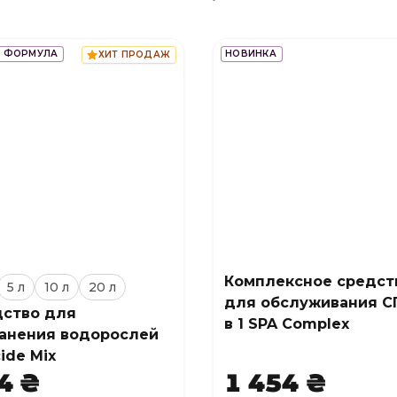
 ФОРМУЛА
НОВИНКА
ХИТ ПРОДАЖ
Комплексное средст
5 л
10 л
20 л
для обслуживания С
ство для
в 1 SPA Complex
анения водорослей
cide Mix
4 ₴
1 454 ₴