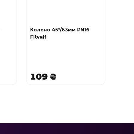
6
Колено 45°/63мм PN16
Fitvalf
109 ₴