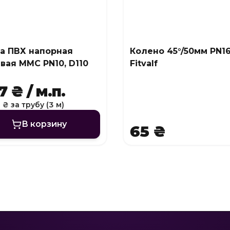
а ПВХ напорная
Колено 45°/50мм PN1
вая MMC PN10, D110
Fitvalf
 ₴ / м.п.
 ₴ за трубу (3 м)
В корзину
65 ₴