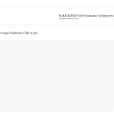
КАТАЛОГ
Оптовым клиент
стера Poolman Cl/Br и pH