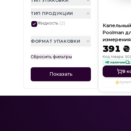
ТИП УПАКОВКИ
ТИП ПРОДУКЦИИ
Жидкость
(
2
)
Капельный
Poolman д
измерения
ФОРМАТ УПАКОВКИ
391 ₴
свободного
Сбросить фильтры
Код товара: 50
В наличии
В к
Показать
Купить