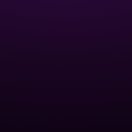
ЦИЯ
ОПТОВЫМ КЛИЕНТАМ
Базы отдыха
Спа-центры
для бассейна
Публичные бассейны
и фитинги
Отели
нный песок
Оптовые дилеры
 для
йна
ПОПУЛЯРНЫЕ КАТЕГОРИИ
вые насосы
ование
Контроль уровня pH
oolman
Удаление водорослей
Осветление воды
ты
Вспомогательные средства