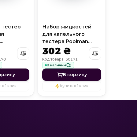
 тестер
Набор жидкостей
ля
для капельного
тестера Poolman
302 ₴
 Cl/Br и pH
Cl/Br и pH
170
Код товара: 50171
В наличии
орзину
В корзину
 в 1 клик
Купить в 1 клик