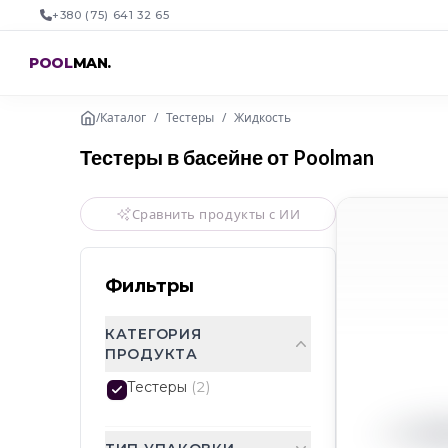
+380 (75) 641 32 65
POOL
MAN
.
/
Каталог
/
Тестеры
/
Жидкость
Тестеры в басейне от Poolman
Сравнить продукты с ИИ
Фильтры
КАТЕГОРИЯ
ПРОДУКТА
Тестеры
(
2
)