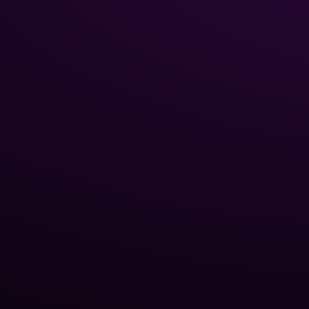
НАВИГА
Главная
Каталог
Poolman – ваш надежный
Химия 
партнёр в
Трубы 
профессиональном уходе
Стекля
за бассейном.
Роботы
бассе
Тепло
Оборуд
Блог P
О нас
Контак