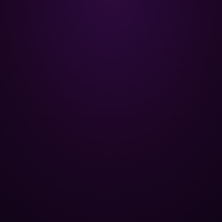
Poolman – ваш надежный
партнёр в профессиональном
уходе за бассейном.
+
НАВИГАЦИЯ
Главная
+
ОПТОВЫМ КЛИЕНТАМ
Каталог
Базы отдыха
+
ПОПУЛЯРНЫЕ КАТЕГОРИИ