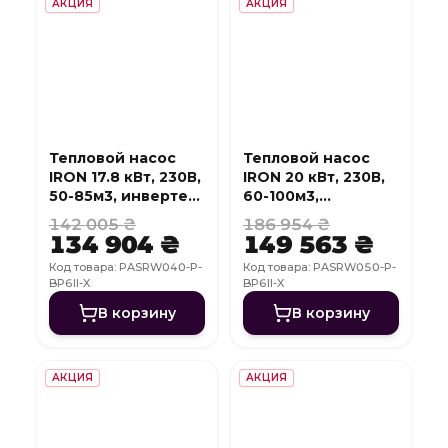
АКЦИЯ
АКЦИЯ
Тепловой насос
Тепловой насос
IRON 17.8 кВт, 230В,
IRON 20 кВт, 230В,
50-85м3, инвертер,
60-100м3,
с охлаждением,
инвертер, с
142 005 ₴
186 954 ₴
WI-FI
охлаждением, WI-
134 904 ₴
149 563 ₴
FI
Код товара: PASRW040-P-
Код товара: PASRW050-P-
BP6II-X
BP6II-X
В корзину
В корзину
АКЦИЯ
АКЦИЯ