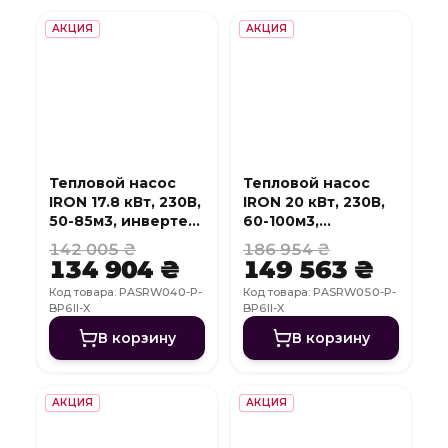
АКЦИЯ
АКЦИЯ
Тепловой насос
Тепловой насос
IRON 17.8 кВт, 230В,
IRON 20 кВт, 230В,
50-85м3, инвертер,
60-100м3,
с охлаждением,
инвертер, с
142 005 ₴
186 954 ₴
WI-FI
охлаждением, WI-
134 904 ₴
149 563 ₴
FI
Код товара: PASRW040-P-
Код товара: PASRW050-P-
BP6II-X
BP6II-X
В корзину
В корзину
АКЦИЯ
АКЦИЯ