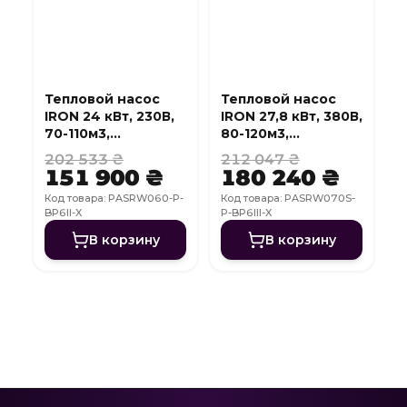
Тепловой насос
Тепловой насос
IRON 24 кВт, 230В,
IRON 27,8 кВт, 380В,
70-110м3,
80-120м3,
инвертер, с
инвертер, с
202 533 ₴
212 047 ₴
охлаждением, WI-
охлаждением, WI-
151 900 ₴
180 240 ₴
FI
FI
Код товара: PASRW060-P-
Код товара: PASRW070S-
BP6II-X
P-BP6III-X
В корзину
В корзину