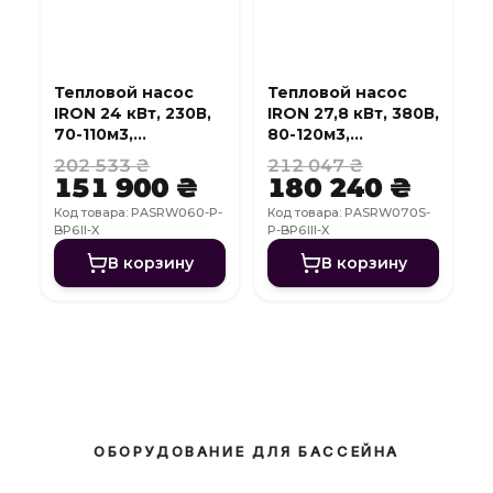
Тепловой насос
Тепловой насос
IRON 24 кВт, 230В,
IRON 27,8 кВт, 380В,
70-110м3,
80-120м3,
инвертер, с
инвертер, с
202 533 ₴
212 047 ₴
охлаждением, WI-
охлаждением, WI-
151 900 ₴
180 240 ₴
FI
FI
Код товара: PASRW060-P-
Код товара: PASRW070S-
BP6II-X
P-BP6III-X
В корзину
В корзину
ОБОРУДОВАНИЕ ДЛЯ БАССЕЙНА