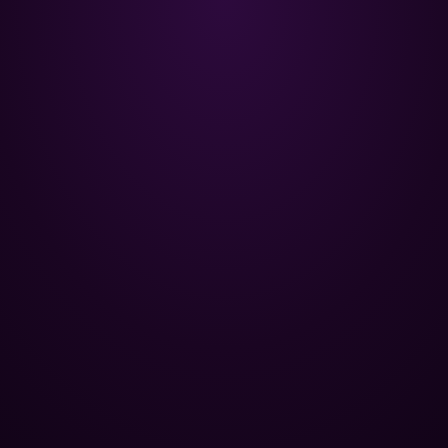
Poolman – ваш надежный
партнёр в профессиональном
уходе за бассейном.
+
НАВИГАЦИЯ
Главная
+
ОПТОВЫМ КЛИЕНТАМ
Каталог
Базы отдыха