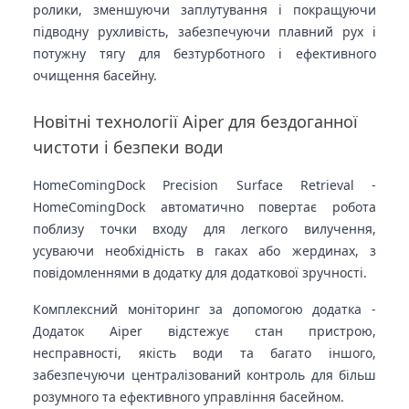
ролики, зменшуючи заплутування і покращуючи
підводну рухливість, забезпечуючи плавний рух і
потужну тягу для безтурботного і ефективного
очищення басейну.
Новітні технології Aiper для бездоганної
чистоти і безпеки води
HomeComingDock Precision Surface Retrieval -
HomeComingDock автоматично повертає робота
поблизу точки входу для легкого вилучення,
усуваючи необхідність в гаках або жердинах, з
повідомленнями в додатку для додаткової зручності.
Комплексний моніторинг за допомогою додатка -
Додаток Aiper відстежує стан пристрою,
несправності, якість води та багато іншого,
забезпечуючи централізований контроль для більш
розумного та ефективного управління басейном.