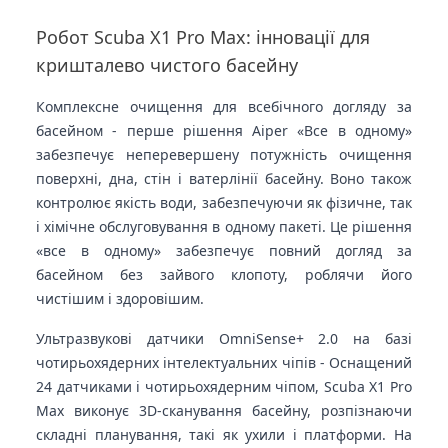
Робот Scuba X1 Pro Max: інновації для
кришталево чистого басейну
Комплексне очищення для всебічного догляду за
басейном - перше рішення Aiper «Все в одному»
забезпечує неперевершену потужність очищення
поверхні, дна, стін і ватерлінії басейну. Воно також
контролює якість води, забезпечуючи як фізичне, так
і хімічне обслуговування в одному пакеті. Це рішення
«все в одному» забезпечує повний догляд за
басейном без зайвого клопоту, роблячи його
чистішим і здоровішим.
Ультразвукові датчики OmniSense+ 2.0 на базі
чотирьохядерних інтелектуальних чіпів - Оснащений
24 датчиками і чотирьохядерним чіпом, Scuba X1 Pro
Max виконує 3D-сканування басейну, розпізнаючи
складні планування, такі як ухили і платформи. На