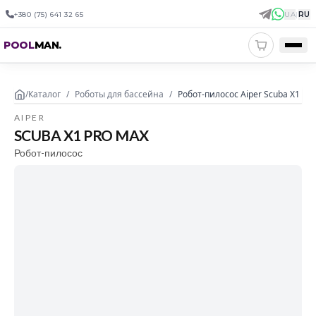
+380 (75) 641 32 65
UA
|
RU
POOL
MAN
.
/
Каталог
/
Роботы для бассейна
/
Робот-пилосос Aiper Scuba X1 Pr
AIPER
SCUBA X1 PRO MAX
Робот-пилосос