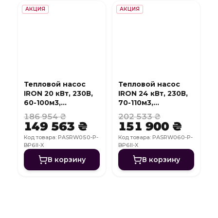
АКЦИЯ
АКЦИЯ
Тепловой насос
Тепловой насос
IRON 20 кВт, 230В,
IRON 24 кВт, 230В,
60-100м3,
70-110м3,
инвертер, с
инвертер, с
186 954 ₴
202 533 ₴
охлаждением, WI-
охлаждением, WI-
149 563 ₴
151 900 ₴
FI
FI
Код товара: PASRW050-P-
Код товара: PASRW060-P-
BP6II-X
BP6II-X
В корзину
В корзину