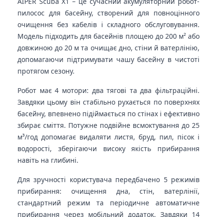
AIPER Scuba X1 – це сучасний акумуляторний робот-
пилосос для басейну, створений для повноцінного
очищення без кабелів і складного обслуговування.
Модель підходить для басейнів площею до 200 м² або
довжиною до 20 м та очищає дно, стіни й ватерлінію,
допомагаючи підтримувати чашу басейну в чистоті
протягом сезону.
Робот має 4 мотори: два тягові та два фільтраційні.
Завдяки цьому він стабільно рухається по поверхнях
басейну, впевнено підіймається по стінах і ефективно
збирає сміття. Потужне подвійне всмоктування до 25
м³/год допомагає видаляти листя, бруд, пил, пісок і
водорості, зберігаючи високу якість прибирання
навіть на глибині.
Для зручності користувача передбачено 5 режимів
прибирання: очищення дна, стін, ватерлінії,
стандартний режим та періодичне автоматичне
прибирання через мобільний додаток. Завдяки 14