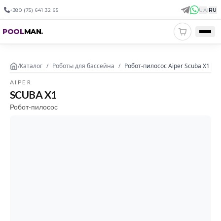
+380 (75) 641 32 65
UA
|
RU
POOL
MAN
.
/
Каталог
/
Роботы для бассейна
/
Робот-пилосос Aiper Scuba X1
AIPER
SCUBA X1
Робот-пилосос