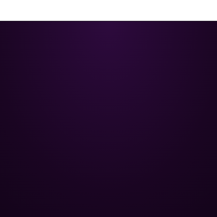
Poolman – ваш надежный
партнёр в профессиональном
уходе за бассейном.
+
НАВИГАЦИЯ
Главная
+
ОПТОВЫМ КЛИЕНТАМ