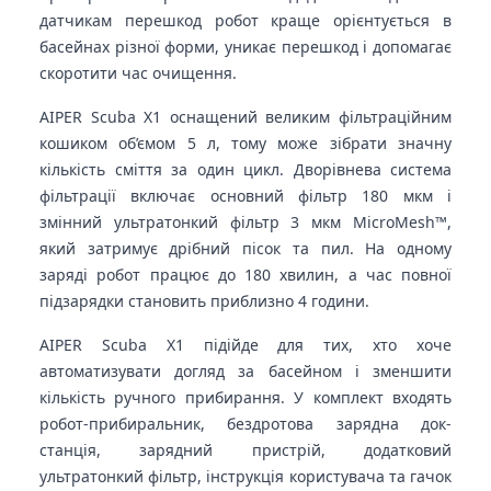
датчикам перешкод робот краще орієнтується в
басейнах різної форми, уникає перешкод і допомагає
скоротити час очищення.
AIPER Scuba X1 оснащений великим фільтраційним
кошиком об’ємом 5 л, тому може зібрати значну
кількість сміття за один цикл. Дворівнева система
фільтрації включає основний фільтр 180 мкм і
змінний ультратонкий фільтр 3 мкм MicroMesh™,
який затримує дрібний пісок та пил. На одному
заряді робот працює до 180 хвилин, а час повної
підзарядки становить приблизно 4 години.
AIPER Scuba X1 підійде для тих, хто хоче
автоматизувати догляд за басейном і зменшити
кількість ручного прибирання. У комплект входять
робот-прибиральник, бездротова зарядна док-
станція, зарядний пристрій, додатковий
ультратонкий фільтр, інструкція користувача та гачок