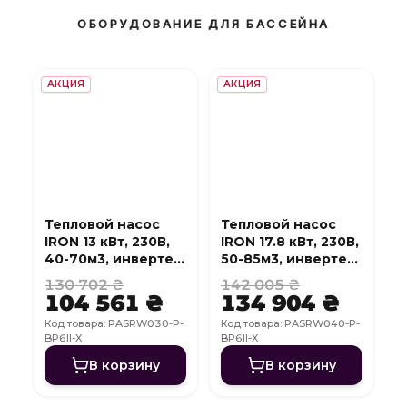
ОБОРУДОВАНИЕ ДЛЯ БАССЕЙНА
АКЦИЯ
АКЦИЯ
Тепловой насос
Тепловой насос
IRON 13 кВт, 230В,
IRON 17.8 кВт, 230В,
40-70м3, инвертер,
50-85м3, инвертер,
с охлаждением,
с охлаждением,
130 702 ₴
142 005 ₴
WI-FI
WI-FI
104 561 ₴
134 904 ₴
Код товара: PASRW030-P-
Код товара: PASRW040-P-
BP6II-X
BP6II-X
В корзину
В корзину