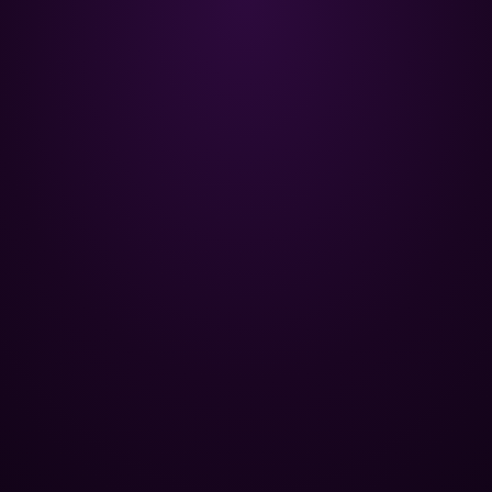
Poolman – ваш надежный
партнёр в профессиональном
уходе за бассейном.
+
НАВИГАЦИЯ
Главная
+
ОПТОВЫМ КЛИЕНТАМ
Каталог
Базы отдыха