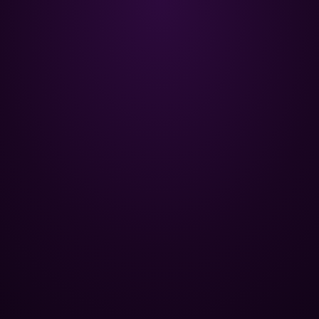
Poolman – ваш надежный
партнёр в профессиональном
уходе за бассейном.
+
НАВИГАЦИЯ
Главная
+
ОПТОВЫМ КЛИЕНТАМ
Каталог
Базы отдыха