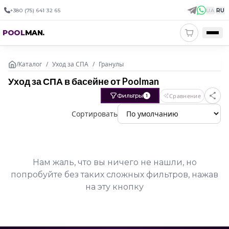
+380 (75) 641 32 65
UA
|
RU
POOL
MAN
.
/
Каталог
/
Уход за СПА
/
Гранулы
Уход за СПА в басейне от Poolman
Фильтры
Сравнение
1
Сортировать
Нам жаль, что вы ничего не нашли, но
попробуйте без таких сложных фильтров, нажав
на эту кнопку