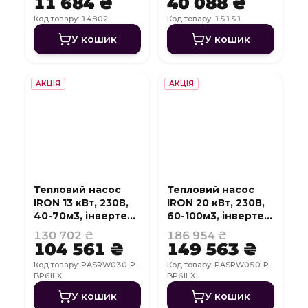
11 684 ₴
40 088 ₴
Код товару: 14802
Код товару: 15151
У кошик
У кошик
АКЦІЯ
АКЦІЯ
Тепловий насос
Тепловий насос
IRON 13 кВт, 230В,
IRON 20 кВт, 230В,
40-70м3, інвертер,
60-100м3, інвертер,
з охолодженням,
з охолодженням,
130 702 ₴
186 954 ₴
WI-FI
WI-FI
104 561 ₴
149 563 ₴
Код товару: PASRW030-P-
Код товару: PASRW050-P-
BP6II-X
BP6II-X
У кошик
У кошик