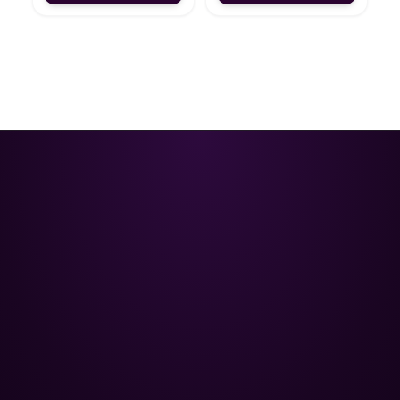
Poolman – ваш надійний партнер
у професійному догляді за
басейном.