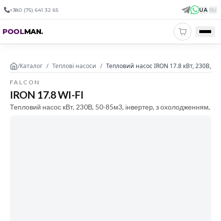
+380 (75) 641 32 65
UA
|
RU
POOL
MAN
.
/
Каталог
/
Теплові насоси
/
Тепловий насос IRON 17.8 кВт, 230В, 50
FALCON
IRON 17.8 WI-FI
Тепловий насос кВт, 230В, 50-85м3, інвертер, з охолодженням,