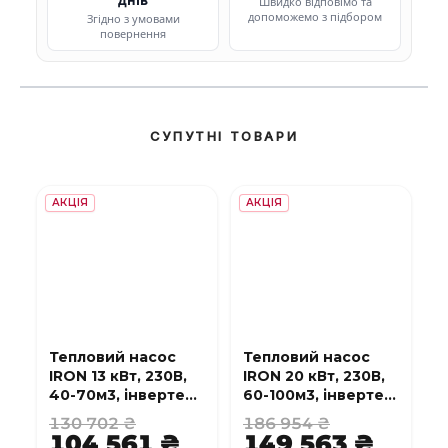
Швидко відповімо та
допоможемо з підбором
Згідно з умовами
повернення
СУПУТНІ ТОВАРИ
АКЦІЯ
АКЦІЯ
Тепловий насос
Тепловий насос
IRON 13 кВт, 230В,
IRON 20 кВт, 230В,
40-70м3, інвертер,
60-100м3, інвертер,
з охолодженням,
з охолодженням,
130 702 ₴
186 954 ₴
WI-FI
WI-FI
104 561 ₴
149 563 ₴