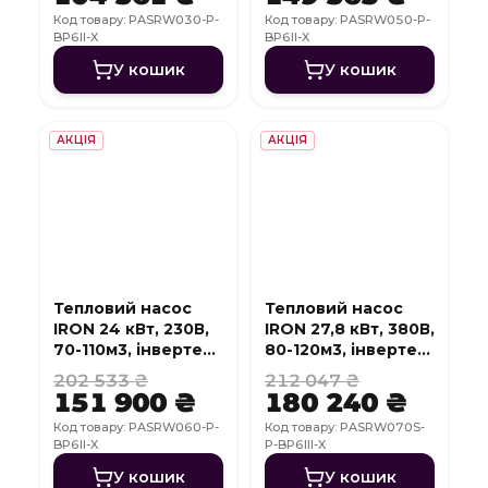
Код товару: PASRW030-P-
Код товару: PASRW050-P-
BP6II-X
BP6II-X
У кошик
У кошик
АКЦІЯ
АКЦІЯ
Тепловий насос
Тепловий насос
IRON 24 кВт, 230В,
IRON 27,8 кВт, 380В,
70-110м3, інвертер,
80-120м3, інвертер,
з охолодженням,
з охолодженням,
202 533 ₴
212 047 ₴
WI-FI
WI-FI
151 900 ₴
180 240 ₴
Код товару: PASRW060-P-
Код товару: PASRW070S-
BP6II-X
P-BP6III-X
У кошик
У кошик