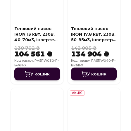
Тепловий насос
Тепловий насос
IRON 13 кВт, 230В,
IRON 17.8 кВт, 230В,
40-70м3, інвертер,
50-85м3, інвертер,
з охолодженням,
з охолодженням,
130 702 ₴
142 005 ₴
WI-FI
WI-FI
104 561 ₴
134 904 ₴
Код товару: PASRW030-P-
Код товару: PASRW040-P-
BP6II-X
BP6II-X
У кошик
У кошик
АКЦІЯ