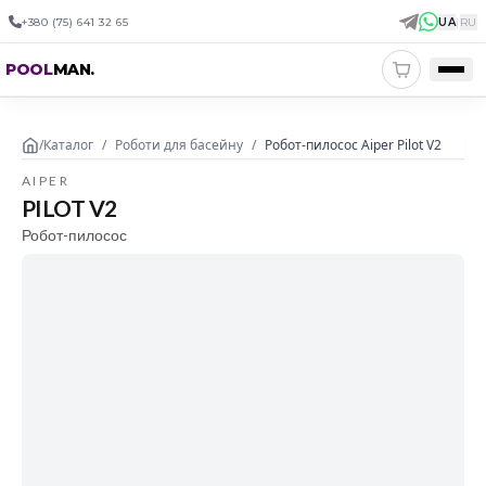
+380 (75) 641 32 65
UA
|
RU
POOL
MAN
.
/
Каталог
/
Роботи для басейну
/
Робот-пилосос Aiper Pilot V2
AIPER
PILOT V2
Робот-пилосос