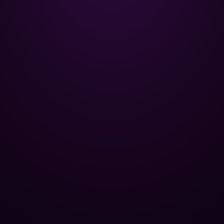
Poolman – ваш надійний партнер
у професійному догляді за
басейном.
+
НАВІГАЦІЯ
Головна
+
ОПТОВИМ КЛІЄНТАМ
Каталог
Бази відпочинку
+
ПОПУЛЯРНІ КАТЕГОРІЇ
Хімія для басейну
Спа-центри
Контроль рівня pH
+
ЮРИДИЧНА ІНФОРМАЦІЯ
Труби та фітинги
Публічні басейни
Усунення водоростей