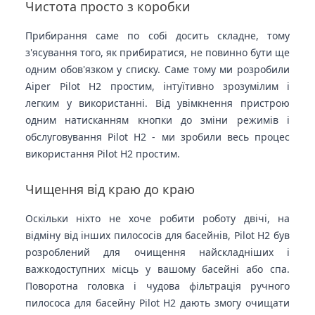
Чистота просто з коробки
Прибирання саме по собі досить складне, тому
з'ясування того, як прибиратися, не повинно бути ще
одним обов'язком у списку. Саме тому ми розробили
Aiper Pilot H2 простим, інтуїтивно зрозумілим і
легким у використанні. Від увімкнення пристрою
одним натисканням кнопки до зміни режимів і
обслуговування Pilot H2 - ми зробили весь процес
використання Pilot H2 простим.
Чищення від краю до краю
Оскільки ніхто не хоче робити роботу двічі, на
відміну від інших пилососів для басейнів, Pilot H2 був
розроблений для очищення найскладніших і
важкодоступних місць у вашому басейні або спа.
Поворотна головка і чудова фільтрація ручного
пилососа для басейну Pilot H2 дають змогу очищати