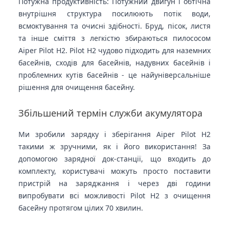
Потужна продуктивність: Потужний двигун і обтічна
внутрішня структура посилюють потік води,
всмоктування та очисні здібності. Бруд, пісок, листя
та інше сміття з легкістю збираються пилососом
Aiper Pilot H2. Pilot H2 чудово підходить для наземних
басейнів, сходів для басейнів, надувних басейнів і
проблемних кутів басейнів - це найуніверсальніше
рішення для очищення басейну.
Збільшений термін служби акумулятора
Ми зробили зарядку і зберігання Aiper Pilot H2
такими ж зручними, як і його використання! За
допомогою зарядної док-станції, що входить до
комплекту, користувачі можуть просто поставити
пристрій на заряджання і через дві години
випробувати всі можливості Pilot H2 з очищення
басейну протягом цілих 70 хвилин.