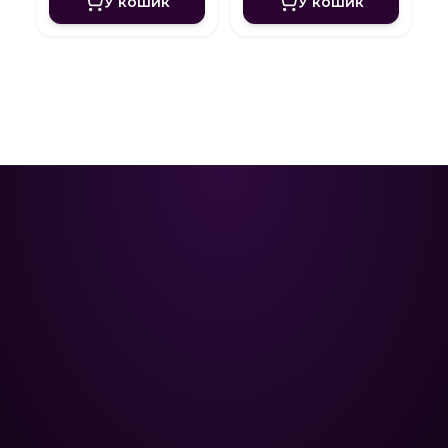
У кошик
У кошик
Poolman – ваш надійний партнер
у професійному догляді за
басейном.