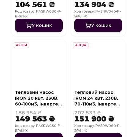
WI-FI
WI-FI
104 561 ₴
134 904 ₴
Код товару: PASRW030-P-
Код товару: PASRW040-P-
BP6II-X
BP6II-X
У кошик
У кошик
АКЦІЯ
АКЦІЯ
Тепловий насос
Тепловий насос
IRON 20 кВт, 230В,
IRON 24 кВт, 230В,
60-100м3, інвертер,
70-110м3, інвертер,
з охолодженням,
з охолодженням,
186 954 ₴
202 533 ₴
WI-FI
WI-FI
149 563 ₴
151 900 ₴
Код товару: PASRW050-P-
Код товару: PASRW060-P-
BP6II-X
BP6II-X