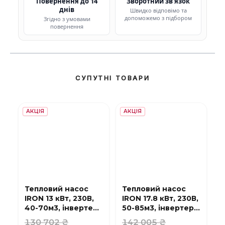
Повернення до 14
Зворотний зв'язок
днів
Швидко відповімо та
допоможемо з підбором
Згідно з умовами
повернення
СУПУТНІ ТОВАРИ
АКЦІЯ
АКЦІЯ
Тепловий насос
Тепловий насос
IRON 13 кВт, 230В,
IRON 17.8 кВт, 230В,
40-70м3, інвертер,
50-85м3, інвертер,
з охолодженням,
з охолодженням,
130 702 ₴
142 005 ₴