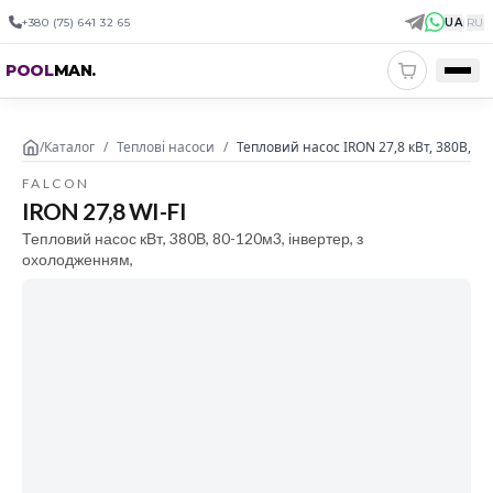
+380 (75) 641 32 65
UA
|
RU
POOL
MAN
.
/
Каталог
/
Теплові насоси
/
Тепловий насос IRON 27,8 кВт, 380В, 80
FALCON
IRON 27,8 WI-FI
Тепловий насос кВт, 380В, 80-120м3, інвертер, з
охолодженням,