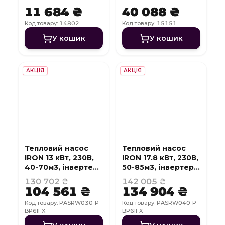
11 684 ₴
40 088 ₴
Код товару: 14802
Код товару: 15151
У кошик
У кошик
АКЦІЯ
АКЦІЯ
Тепловий насос
Тепловий насос
IRON 13 кВт, 230В,
IRON 17.8 кВт, 230В,
40-70м3, інвертер,
50-85м3, інвертер,
з охолодженням,
з охолодженням,
130 702 ₴
142 005 ₴
WI-FI
WI-FI
104 561 ₴
134 904 ₴
Код товару: PASRW030-P-
Код товару: PASRW040-P-
BP6II-X
BP6II-X