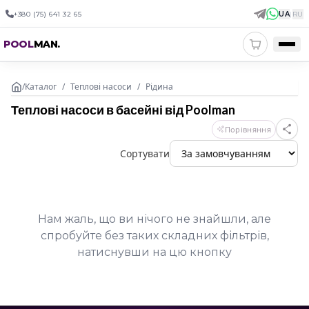
+380 (75) 641 32 65
UA
|
RU
POOL
MAN
.
/
Каталог
/
Теплові насоси
/
Рідина
Теплові насоси в басейні від Poolman
Порівняння
Сортувати
Нам жаль, що ви нічого не знайшли, але
спробуйте без таких складних фільтрів,
натиснувши на цю кнопку