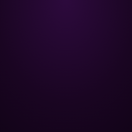
Poolman – ваш надійний партнер
у професійному догляді за
басейном.
+
НАВІГАЦІЯ
Головна
+
ОПТОВИМ КЛІЄНТАМ
Каталог
Бази відпочинку