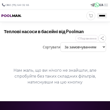
+380 (75) 641 32 65
UA
|
RU
POOL
MAN
.
Теплові насоси в басейні від Poolman
Порівняння
Сортувати
Нам жаль, що ви нічого не знайшли, але
спробуйте без таких складних фільтрів,
натиснувши на цю кнопку