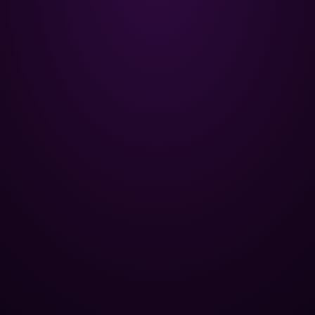
Poolman – ваш надійний партнер
у професійному догляді за
басейном.
+
НАВІГАЦІЯ
Головна
+
ОПТОВИМ КЛІЄНТАМ
Каталог
Бази відпочинку
+
ПОПУЛЯРНІ КАТЕГОРІЇ