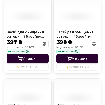
Засіб для очищення
Засіб для очищення
ватерлінії басейну
ватерлінії басейну і
Clean Line Крок 1
397 ₴
СПА Clean Line Крок 2
398 ₴
Код товару: 50102
Код товару: 50103
В наявності
В наявності
У кошик
У кошик
Купити в 1 клік
Купити в 1 клік