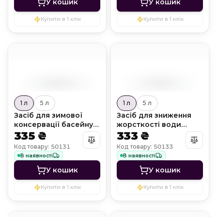
У кошик
У кошик
Купити в 1 клік
Купити в 1 клік
1 л
5 л
1 л
5 л
Засіб для зимової
Засіб для зниження
консервації басейну
жорсткості води
WinterCare
335 ₴
Calcium Off
333 ₴
Код товару: 50131
Код товару: 50133
В наявності
В наявності
У кошик
У кошик
Купити в 1 клік
Купити в 1 клік