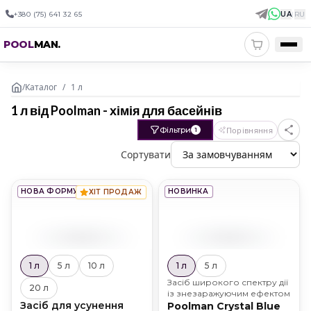
+380 (75) 641 32 65
UA
|
RU
POOL
MAN
.
/
Каталог
/
1 л
1 л від Poolman - хімія для басейнів
Фільтри
Порівняння
1
Сортувати
НОВА ФОРМУЛА
НОВИНКА
ХІТ ПРОДАЖ
1 л
5 л
10 л
1 л
5 л
Засіб широкого спектру дії
20 л
із знезаражуючим ефектом
Засіб для усунення
Poolman Crystal Blue