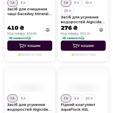
1 л
5 л
1 л
5 л
10 л
Засіб для очищення
20 л
чаші басейну Mineral
Засіб для усунення
Off
водоростей Algicide
410 ₴
AC
276 ₴
Код товару: 50106
Код товару: 50115
В наявності
В наявності
У кошик
У кошик
Купити в 1 клік
Купити в 1 клік
1 л
5 л
1 л
5 л
20 л
Засіб для усунення
Рідкий коагулянт
водоростей Algicide
AquaFlock ASL