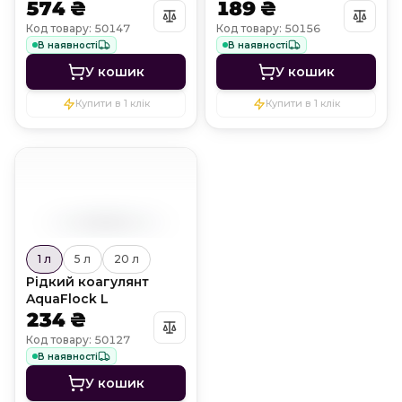
Shock
574 ₴
189 ₴
Код товару: 50147
Код товару: 50156
В наявності
В наявності
У кошик
У кошик
Купити в 1 клік
Купити в 1 клік
1 л
5 л
20 л
Рідкий коагулянт
AquaFlock L
234 ₴
Код товару: 50127
В наявності
У кошик