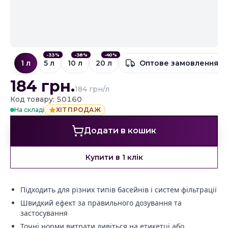
-
33
%
-
38
%
-
40
%
1 л
5 л
10 л
20 л
Оптове замовлення
184
грн.
184 грн/л
Код товару: 50160
На складі
ХІТ ПРОДАЖ
Додати в кошик
Купити в 1 клік
Підходить для різних типів басейнів і систем фільтрації
Швидкий ефект за правильного дозування та
застосування
Точні норми витрати дивіться на етикетці або