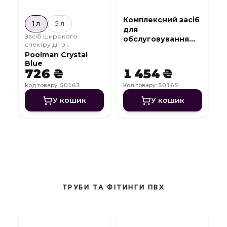
Комплексний засіб
1 л
5 л
для
Засіб широкого
обслуговування
спектру дії із
СПА 7 в 1 SPA
знезаражуючим
Poolman Crystal
Complex
ефектом
Blue
726 ₴
1 454 ₴
Код товару: 50163
Код товару: 50165
У кошик
У кошик
ТРУБИ ТА ФІТИНГИ ПВХ