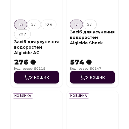
1 л
5 л
10 л
1 л
5 л
Засіб для усунення
20 л
водоростей
Засіб для усунення
Algicide Shock
водоростей
Algicide AC
276 ₴
574 ₴
Код товару: 50115
Код товару: 50147
У кошик
У кошик
НОВИНКА
НОВИНКА