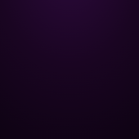
Poolman – ваш надійний партнер
у професійному догляді за
басейном.
+
НАВІГАЦІЯ
Головна
+
ОПТОВИМ КЛІЄНТАМ
Каталог
Бази відпочинку
+
ПОПУЛЯРНІ КАТЕГОРІЇ
Хімія для басейну
Спа-центри
Контроль рівня pH
+
ЮРИДИЧНА ІНФОРМАЦІЯ
Труби та фітинги
Публічні басейни
Усунення водоростей
Політика конфіденційності