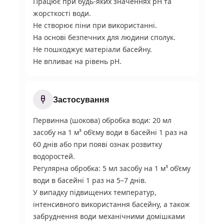
Працює при будь-яких значеннях рН та
жорсткості води.
Не створює піни при використанні.
На основі безпечних для людини сполук.
Не пошкоджує матеріали басейну.
Не впливає на рівень рН.
Застосування
Первинна (шокова) обробка води: 20 мл
засобу на 1 м³ об’єму води в басейні 1 раз на
60 днів або при появі ознак розвитку
водоростей.
Регулярна обробка: 5 мл засобу на 1 м³ об’єму
води в басейні 1 раз на 5–7 днів.
У випадку підвищених температур,
інтенсивного використання басейну, а також
забруднення води механічними домішками