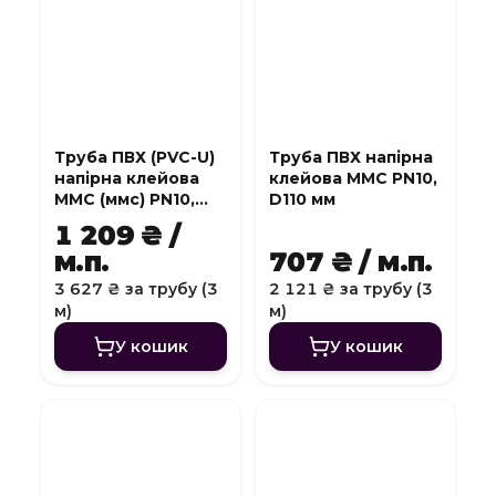
Труба ПВХ (PVC-U)
Труба ПВХ напірна
напірна клейова
клейова MMC PN10,
MMC (ммс) PN10,
D110 мм
D140 мм
1 209 ₴ /
м.п.
707 ₴ / м.п.
3 627 ₴ за трубу (3
2 121 ₴ за трубу (3
м)
м)
У кошик
У кошик