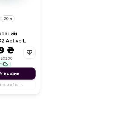
20 л
зований
2 Active L
9 ₴
: 50300
ті
У кошик
пити в 1 клік