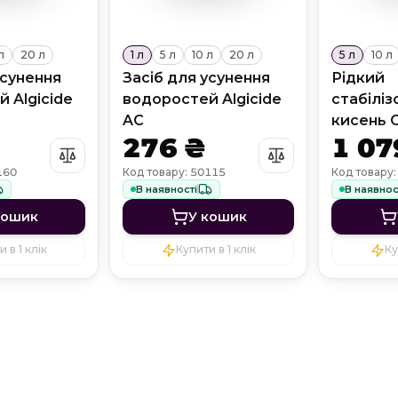
л
20 л
1 л
5 л
10 л
20 л
5 л
10 л
усунення
Засіб для усунення
Рідкий
 Algicide
водоростей Algicide
стабілі
AC
кисень O
276 ₴
1 07
160
Код товару: 50115
Код товару
В наявності
В наявнос
кошик
У кошик
 в 1 клік
Купити в 1 клік
Ку