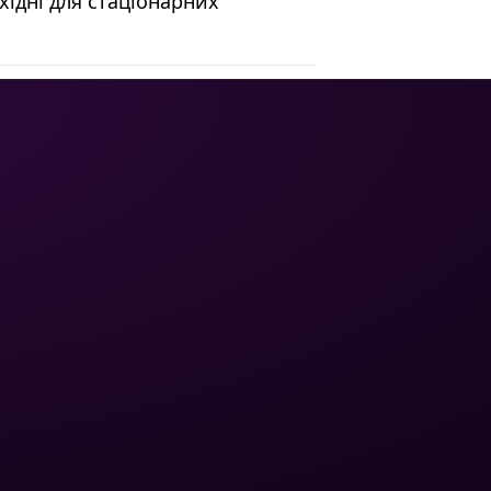
бхідні для стаціонарних
ЮРИДИЧНА
ЗВ'ЯЗОК
ІНФОРМАЦІЯ
Політика
конфіденційності
Написати листа
Умови
+380 (75) 641 32 65
використання
Обмін та
повернення