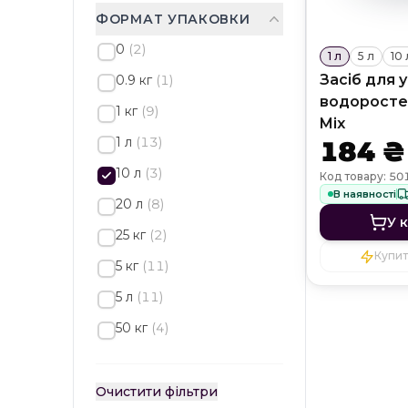
ФОРМАТ УПАКОВКИ
0
(
2
)
1 л
5 л
10 
Засіб для 
0.9 кг
(
1
)
водоростей
1 кг
(
9
)
Mix
1 л
(
13
)
184 ₴
10 л
(
3
)
Код товару: 50
В наявності
20 л
(
8
)
У 
25 кг
(
2
)
Купити
5 кг
(
11
)
5 л
(
11
)
50 кг
(
4
)
Очистити фільтри