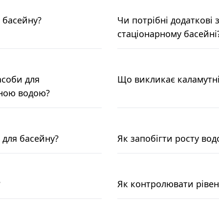
о басейну?
Чи потрібні додаткові 
стаціонарному басейні
асоби для
Що викликає каламутні
оною водою?
 для басейну?
Як запобігти росту вод
?
Як контролювати рівен