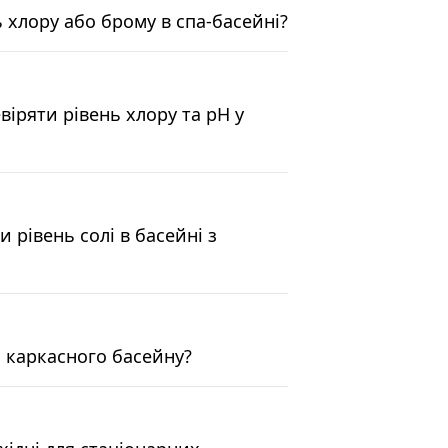
 хлору або брому в спа-басейні?
віряти рівень хлору та pH у
и рівень солі в басейні з
я каркасного басейну?