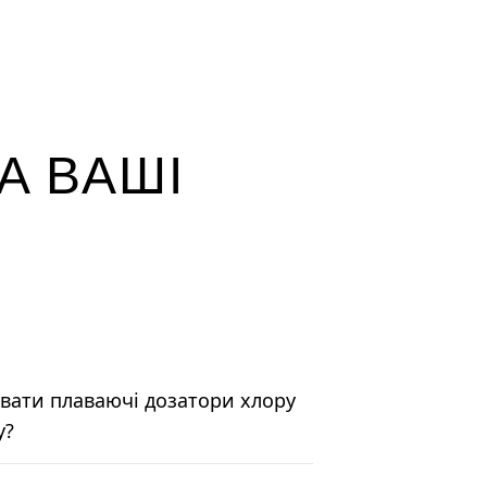
А ВАШІ
вати плаваючі дозатори хлору
у?