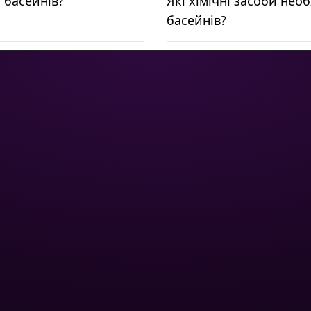
я басейнів?
Які хімічні засоби нео
басейнів?
ІЯ
ОПТОВИМ КЛІЄНТАМ
Бази відпочинку
Спа-центри
для басейну
Публічні басейни
та фітинги
Готелі
й пісок
Оптові дилери
 для басейну