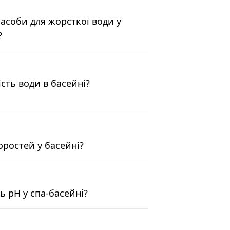
засоби для жорсткої води у
?
сть води в басейні?
оростей у басейні?
ь pH у спа-басейні?