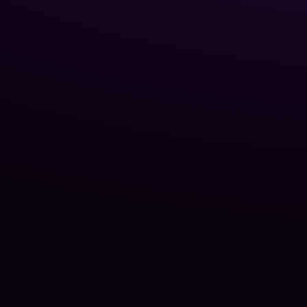
Теплов
Обладн
Блог P
Про на
Контак
©
2026
Poolman -
офіційний сайт
.
Poolman - офіційний сайт українського
виробника хімії для басейнів