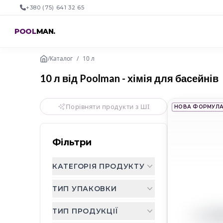
+380 (75) 641 32 65
POOL
MAN
.
/
Каталог
/
10 л
10 л від Poolman - хімія для басейнів
Порівняти продукти з ШІ
НОВА ФОРМУЛ
Фільтри
КАТЕГОРІЯ ПРОДУКТУ
ТИП УПАКОВКИ
ТИП ПРОДУКЦІЇ