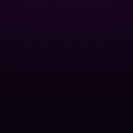
і насоси
ПОПУЛЯРНІ КАТЕГОРІЇ
ання
Контроль рівня pH
oolman
Усунення водоростей
с
Освітлення води
ти
Допоміжні засоби
Догляд за СПА