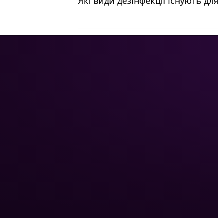
Які види дезінфекції існують дл
НАВІГАЦ
Головна
Каталог
Poolman – ваш надійний
Хімія 
партнер у професійному
Труби 
догляді за басейном.
Скляни
Роботи