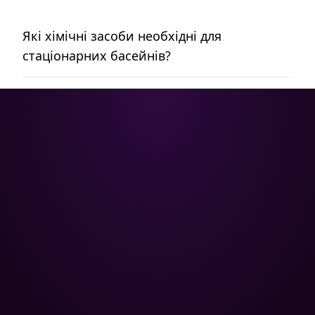
Які хімічні засоби необхідні для
стаціонарних басейнів?
Poolman – ваш надійний партнер
у професійному догляді за
басейном.