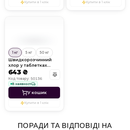
Купити в 1 клік
Купити в 1 клік
1 кг
5 кг
50 кг
Швидкорозчинний
хлор у таблетках
Shock Chlor T60
643 ₴
Код товару: 50136
В наявності
У кошик
Купити в 1 клік
ПОРАДИ ТА ВІДПОВІДІ НА