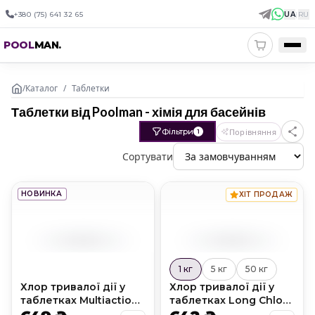
+380 (75) 641 32 65
UA
|
RU
POOL
MAN
.
/
Каталог
/
Таблетки
Таблетки від Poolman - хімія для басейнів
Фільтри
Порівняння
1
Сортувати
НОВИНКА
ХІТ ПРОДАЖ
1 кг
5 кг
50 кг
Хлор тривалої дії у
Хлор тривалої дії у
таблетках Multiaction
таблетках Long Chlor
Chlor T84 3 в 1 (20 г)
T90