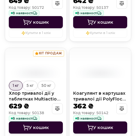
649 ₴
642 ₴
Код товару: 50172
Код товару: 50137
В наявності
В наявності
У кошик
У кошик
Купити в 1 клік
Купити в 1 клік
ХІТ ПРОДАЖ
1 кг
5 кг
50 кг
Хлор тривалої дії у
Коагулянт в картушах
таблетках Multiaction
тривалої дії PolyFlock
Chlor T84 3 в 1 (200 г)
629 ₴
T25
362 ₴
Код товару: 50138
Код товару: 50142
В наявності
В наявності
У кошик
У кошик