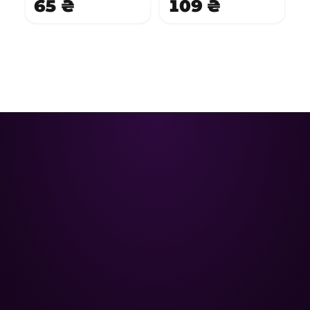
65 ₴
109 ₴
Poolman – ваш надійний партнер
у професійному догляді за
басейном.