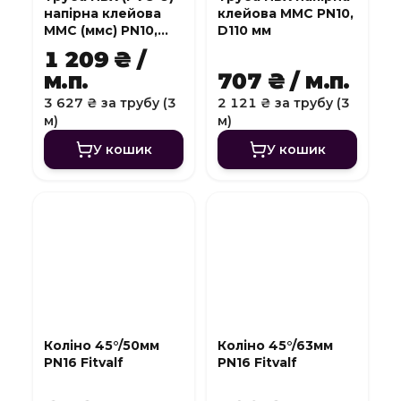
напірна клейова
клейова MMC PN10,
MMC (ммс) PN10,
D110 мм
D140 мм
1 209 ₴ /
м.п.
707 ₴ / м.п.
3 627 ₴ за трубу (3
2 121 ₴ за трубу (3
м)
м)
У кошик
У кошик
Коліно 45°/50мм
Коліно 45°/63мм
PN16 Fitvalf
PN16 Fitvalf