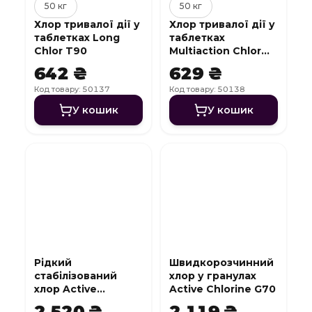
50 кг
50 кг
Хлор тривалої дії у
Хлор тривалої дії у
таблетках Long
таблетках
Chlor T90
Multiaction Chlor
T84 3 в 1 (200 г)
642 ₴
629 ₴
Код товару: 50137
Код товару: 50138
У кошик
У кошик
Рідкий
Швидкорозчинний
стабілізований
хлор у гранулах
хлор Active
Active Chlorine G70
Chlorine L
2 520 ₴
2 119 ₴