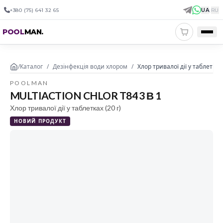
+380 (75) 641 32 65
UA
|
RU
POOL
MAN
.
/
Каталог
/
Дезінфекція води хлором
/
Хлор тривалої дії у таблетках M
POOLMAN
MULTIACTION CHLOR T84 3 В 1
Хлор тривалої дії у таблетках (20 г)
НОВИЙ ПРОДУКТ